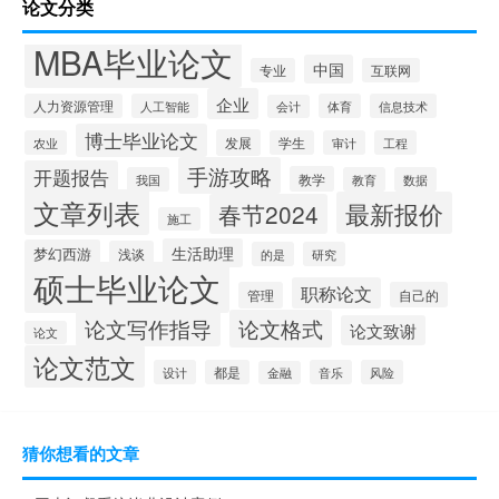
论文分类
MBA毕业论文
中国
专业
互联网
企业
人力资源管理
人工智能
体育
信息技术
会计
博士毕业论文
发展
农业
学生
审计
工程
手游攻略
开题报告
教学
我国
教育
数据
文章列表
最新报价
春节2024
施工
生活助理
梦幻西游
浅谈
的是
研究
硕士毕业论文
职称论文
管理
自己的
论文写作指导
论文格式
论文致谢
论文
论文范文
设计
都是
音乐
风险
金融
猜你想看的文章