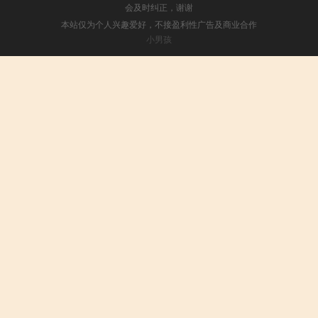
会及时纠正，谢谢
本站仅为个人兴趣爱好，不接盈利性广告及商业合作
小男孩