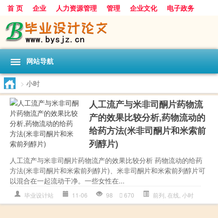
首 页
企业
人力资源管理
管理
企业文化
电子政务
数据
旅游
项目
浅谈
发展
网站导航
>
小时
人工流产与米非司酮片药物流
产的效果比较分析,药物流动的
给药方法(米非司酮片和米索前
列醇片)
人工流产与米非司酮片药物流产的效果比较分析 药物流动的给药
方法(米非司酮片和米索前列醇片)、米非司酮片和米索前列醇片可
以混合在一起流动干净。一些女性在...
毕业设计站
11-06
98
670
前列
,
在线
,
小时