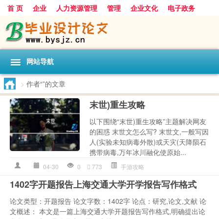
首 页
企业
人力资源管理
管理
企业文化
电子政务
数据
旅游
项目
浅谈
发展
网站导航
>
作者“”的文章
末世)重生攻略
以下围绕“末世)重生攻略”主题解决网友
的困惑 末世文怎么写? 末世文,一般写因
人(实验未知病毒外散)或天灾(天降陨石
携带病毒,万年冰川融化使原始...
04-30
0
773
手游攻略
1402字开题报告上海交通大学开学报告写作格式
论文类型：开题报告 论文字数：1402字 论点：研究,论文,文献 论
文概述： 本文是一篇上海交通大学开题报告写作格式,明确提出论