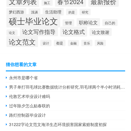
文章列表
最新报价
春节2024
施工
生活助理
梦幻西游
浅谈
的是
研究
硕士毕业论文
职称论文
管理
自己的
论文写作指导
论文格式
论文致谢
论文
论文范文
设计
都是
音乐
风险
金融
猜你想看的文章
永州市是哪个省
男子单打羽毛球比赛数据统计分析研究,羽毛球两个半小时消耗多少能量？
伦敦艺术毕业设计难吗
过年除夕怎么贴春联的
路灯控制器毕业设计
31222字论文范文海洋生态环境损害国家索赔制度初探