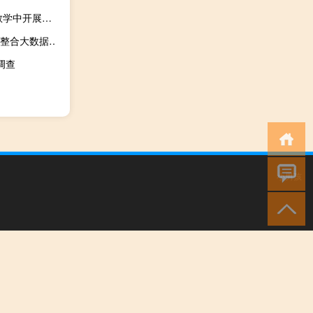
7000字硕士毕业论文从课堂到自然——浅谈普通高中美术教学中开展风景写生的必要性
我国银行业的小微企业”大数据”信贷产品的作用,银行有哪些整合大数据的信贷业务
调查
小男孩