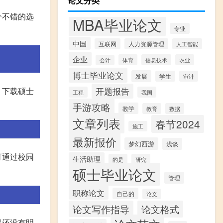
论文分类
个不错的选
MBA毕业论文
专业
中国
互联网
人力资源管理
人工智能
企业
体育
信息技术
农业
会计
博士毕业论文
发展
学生
审计
，下载硕士
开题报告
工程
我国
手游攻略
教学
教育
数据
文章列表
春节2024
施工
最新报价
梦幻西游
浅谈
可通过校园
生活助理
的是
研究
硕士毕业论文
管理
职称论文
自己的
论文
论文写作指导
论文格式
果还没有明