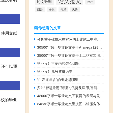
论文范文
论文致谢
设计
都是
音乐
风险
金融
猜你想看的文章
，使用文献
分析桩基础技术在实际的土建施工中注意事项,建筑施工技术中常见的桩基有哪些
30500字硕士毕业论文基于ATmega128单片机的内窥镜自动清洗消毒机的设计与实现
35000字硕士毕业论文基于土工格室加固的粗粒土力学特性
毕业设计主要内容怎么编辑
，还可以通
毕业设计几号答辩结束
“白发逐年多”的出处是哪里
探讨“智慧旅游”管理的优势及应用,智能旅游的发展趋势是什么？
42000字硕士毕业论文互联网的发展与党建网站的探讨
高校的毕业
24232字硕士毕业论文重庆图书馆服务体系建设研究