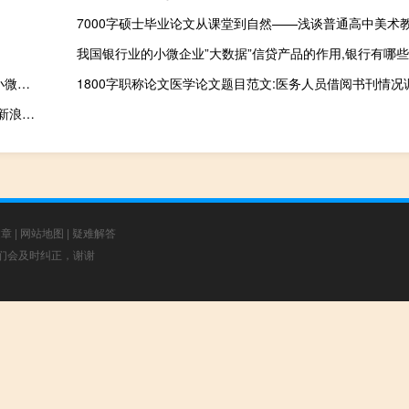
互联网金融下小微企业融资困境及对策,为什么要用网络金融解决小微企业融资
1800字职称论文医学论文题目范文:医务人员借阅书刊情况
西方浪漫主义精神之下的音乐变化,总结欧洲音乐史上的重要名词(新浪漫主义)...
文章
|
网站地图
|
疑难解答
，我们会及时纠正，谢谢