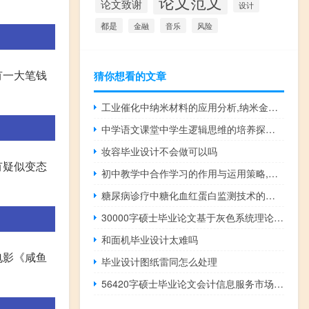
论文范文
论文致谢
设计
都是
音乐
风险
金融
有一大笔钱
猜你想看的文章
工业催化中纳米材料的应用分析,纳米金溶液主要用于哪些领域？
中学语文课堂中学生逻辑思维的培养探析,语文教学中如何培养逻辑思维
妆容毕业设计不会做可以吗
有疑似变态
初中教学中合作学习的作用与运用策略,课堂教学中如何实施小组合作学习策略
糖尿病诊疗中糖化血红蛋白监测技术的运用,检查糖化血红蛋白的意义是什么？
30000字硕士毕业论文基于灰色系统理论的信息安全风险评估方法探讨
和面机毕业设计太难吗
电影《咸鱼
毕业设计图纸雷同怎么处理
56420字硕士毕业论文会计信息服务市场的财务监管