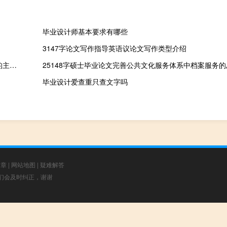
毕业设计师基本要求有哪些
3147字论文写作指导英语议论文写作类型介绍
分析我国建筑工程造价管理现状及管理与控制研究,工程造价控制的主要研究内容是什么？
25148字硕士毕业论文完善公共文化服务体系中档案服务的
毕业设计爱查重只查文字吗
文章
|
网站地图
|
疑难解答
，我们会及时纠正，谢谢