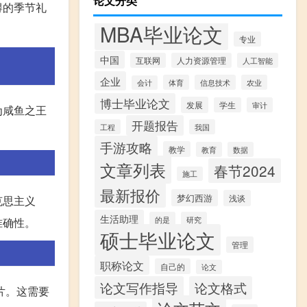
论文分类
得的季节礼
MBA毕业论文
专业
中国
互联网
人力资源管理
人工智能
企业
体育
信息技术
农业
会计
博士毕业论文
发展
学生
审计
为咸鱼之王
开题报告
工程
我国
手游攻略
教学
教育
数据
文章列表
春节2024
施工
最新报价
梦幻西游
浅谈
克思主义
生活助理
的是
研究
准确性。
硕士毕业论文
管理
职称论文
自己的
论文
论文写作指导
论文格式
片。这需要