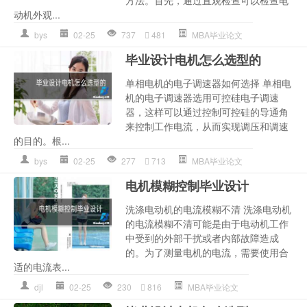
方法。首先，通过直观检查可以检查电
动机外观...
bys
02-25
737
481
MBA毕业论文
毕业设计电机怎么选型的
单相电机的电子调速器如何选择 单相电
机的电子调速器选用可控硅电子调速
器，这样可以通过控制可控硅的导通角
来控制工作电流，从而实现调压和调速
的目的。根...
bys
02-25
277
713
MBA毕业论文
电机模糊控制毕业设计
洗涤电动机的电流模糊不清 洗涤电动机
的电流模糊不清可能是由于电动机工作
中受到的外部干扰或者内部故障造成
的。为了测量电机的电流，需要使用合
适的电流表...
djl
02-25
230
816
MBA毕业论文