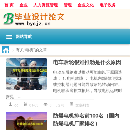
首 页
企业
人力资源管理
管理
企业文化
电子政务
数据
旅游
项目
浅谈
发展
网站导航
>
有关“电机”的文章
电车后轮很难推动是什么原因
电动车后轮难以推动可能由以下原因造
成： 1. 电机故障 ： 电机内部绕组损坏
或控制器问题可能导致后轮转动困难。
电机轴承磨损或损坏，导致电机运转时
摇晃，...
dc
01-03
0
278
文章列表
防爆电机排名前100名（国内
防爆电机厂家排名）