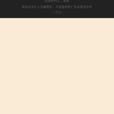
会及时纠正，谢谢
本站仅为个人兴趣爱好，不接盈利性广告及商业合作
小男孩