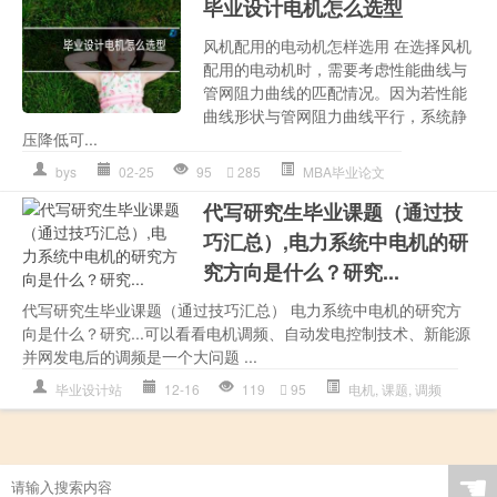
毕业设计电机怎么选型
风机配用的电动机怎样选用 在选择风机
配用的电动机时，需要考虑性能曲线与
管网阻力曲线的匹配情况。因为若性能
曲线形状与管网阻力曲线平行，系统静
压降低可...
bys
02-25
95
285
MBA毕业论文
代写研究生毕业课题（通过技
巧汇总）,电力系统中电机的研
究方向是什么？研究...
代写研究生毕业课题（通过技巧汇总） 电力系统中电机的研究方
向是什么？研究...可以看看电机调频、自动发电控制技术、新能源
并网发电后的调频是一个大问题 ...
毕业设计站
12-16
119
95
电机
,
课题
,
调频
☚