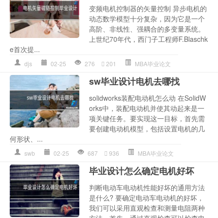
变频电机控制器的矢量控制 异步电机的
动态数学模型十分复杂，因为它是一个
高阶、非线性、强耦合的多变量系统。
上世纪70年代，西门子工程师F.Blaschk
e首次提...
djs
02-25
276
201
MBA毕业论文
sw毕业设计电机去哪找
solidworks装配电动机怎么动 在SolidW
orks中，装配电动机并使其动起来是一
项关键任务。要实现这一目标，首先需
要创建电动机模型，包括设置电机的几
何形状、...
swb
02-25
687
936
MBA毕业论文
毕业设计怎么确定电机好坏
判断电动车电动机性能好坏的通用方法
是什么? 要确定电动车电动机的好坏，
我们可以采用直观检查和测量电阻两种