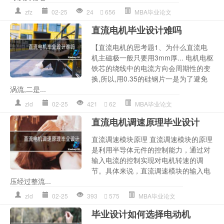
zfz
02-25
24
656
MBA毕业论文
直流电机毕业设计难吗
【直流电机的思考题1、为什么直流电
机主磁极一般只要用3mm厚... 电机电枢
铁芯的绕线中的电流方向会周期性的变
换,所以,用0.35的硅钢片一是为了避免
涡流,二是...
zld
02-25
421
62
MBA毕业论文
直流电机调速原理毕业设计
直流调速模块原理 直流调速模块的原理
是利用半导体元件的控制能力，通过对
输入电流的控制实现对电机转速的调
节。具体来说，直流调速模块的输入电
压经过整流...
zld
02-25
393
575
MBA毕业论文
毕业设计如何选择电动机