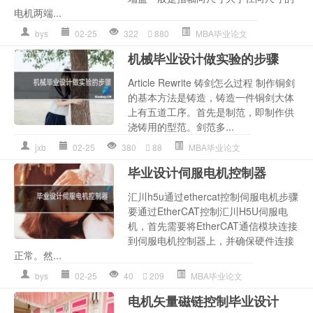
电机两端...
bys
02-25
322
880
MBA毕业论文
机械毕业设计做实验的步骤
Article Rewrite 铸剑怎么过程 制作铜剑
的基本方法是铸造，铸造一件铜剑大体
上有五道工序。首先是制范，即制作供
浇铸用的型范。剑范多...
jxb
02-25
380
88
MBA毕业论文
毕业设计伺服电机控制器
汇川h5u通过ethercat控制伺服电机步骤
要通过EtherCAT控制汇川H5U伺服电
机，首先需要将EtherCAT通信模块连接
到伺服电机控制器上，并确保硬件连接
正常。然...
bys
02-25
40
209
MBA毕业论文
电机矢量磁链控制毕业设计