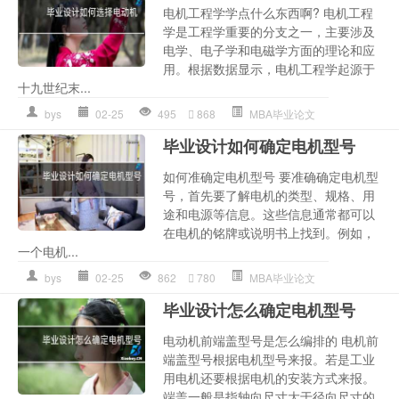
电机工程学学点什么东西啊? 电机工程
学是工程学重要的分支之一，主要涉及
电学、电子学和电磁学方面的理论和应
用。根据数据显示，电机工程学起源于
十九世纪末...
bys
02-25
495
868
MBA毕业论文
毕业设计如何确定电机型号
如何准确定电机型号 要准确确定电机型
号，首先要了解电机的类型、规格、用
途和电源等信息。这些信息通常都可以
在电机的铭牌或说明书上找到。例如，
一个电机...
bys
02-25
862
780
MBA毕业论文
毕业设计怎么确定电机型号
电动机前端盖型号是怎么编排的 电机前
端盖型号根据电机型号来报。若是工业
用电机还要根据电机的安装方式来报。
端盖一般是指轴向尺寸大于径向尺寸的