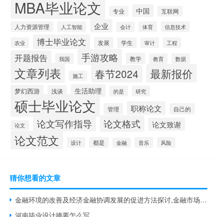
MBA毕业论文
中国
专业
互联网
企业
人力资源管理
人工智能
体育
信息技术
会计
博士毕业论文
发展
农业
学生
审计
工程
手游攻略
开题报告
教学
我国
教育
数据
文章列表
最新报价
春节2024
施工
生活助理
梦幻西游
浅谈
的是
研究
硕士毕业论文
职称论文
管理
自己的
论文写作指导
论文格式
论文致谢
论文
论文范文
设计
都是
音乐
风险
金融
猜你想看的文章
金融环境的改善及经济金融协调发展的促进方法探讨,金融市场在现代经济中的作用是什么？
河南毕业设计摘要怎么写