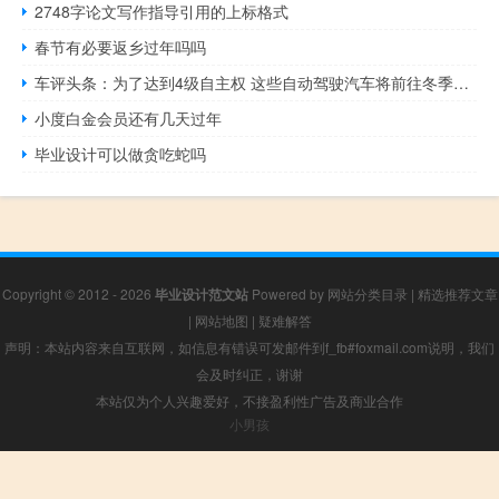
2748字论文写作指导引用的上标格式
春节有必要返乡过年吗吗
车评头条：为了达到4级自主权 这些自动驾驶汽车将前往冬季新兵训练营
小度白金会员还有几天过年
毕业设计可以做贪吃蛇吗
Copyright © 2012 - 2026
毕业设计范文站
Powered by
网站分类目录
|
精选推荐文章
|
网站地图
|
疑难解答
声明：本站内容来自互联网，如信息有错误可发邮件到f_fb#foxmail.com说明，我们
会及时纠正，谢谢
本站仅为个人兴趣爱好，不接盈利性广告及商业合作
小男孩