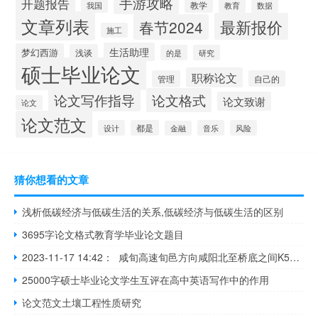
手游攻略
开题报告
教学
我国
教育
数据
文章列表
最新报价
春节2024
施工
生活助理
梦幻西游
浅谈
的是
研究
硕士毕业论文
职称论文
管理
自己的
论文写作指导
论文格式
论文致谢
论文
论文范文
设计
都是
音乐
风险
金融
猜你想看的文章
浅析低碳经济与低碳生活的关系,低碳经济与低碳生活的区别
3695字论文格式教育学毕业论文题目
2023-11-17 14:42： 咸旬高速旬邑方向咸阳北至桥底之间K588+745处发生的事故,目前事故路段道路封闭,咸阳北收费站入口封闭。 ​​​
25000字硕士毕业论文学生互评在高中英语写作中的作用
论文范文土壤工程性质研究