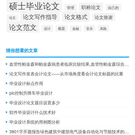
硕士毕业论文
职称论文
管理
自己的
论文写作指导
论文格式
论文致谢
论文
论文范文
设计
都是
音乐
风险
金融
猜你想看的文章
血管性帕金森和帕金森病患者临床比较结果,血管性帕金森综合征的临床表现
论文写作发表会计论文——从市场角度看会计论文标题的比重
毕业设计标点作用
plc控制升降车毕业设计
毕业设计论文题目设置多少
软件毕业设计什么技术好
毕业设计系统的用例图分析
3801字开题报告绿色建筑中建筑电气设备自动化与节能技术的研究与工程设计——开题报告