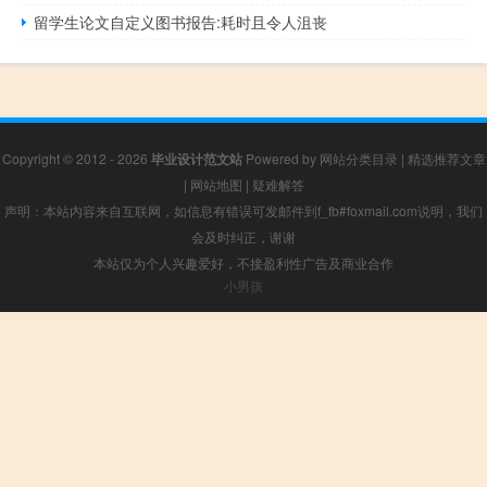
留学生论文自定义图书报告:耗时且令人沮丧
Copyright © 2012 - 2026
毕业设计范文站
Powered by
网站分类目录
|
精选推荐文章
|
网站地图
|
疑难解答
声明：本站内容来自互联网，如信息有错误可发邮件到f_fb#foxmail.com说明，我们
会及时纠正，谢谢
本站仅为个人兴趣爱好，不接盈利性广告及商业合作
小男孩