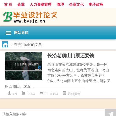
首 页
企业
人力资源管理
管理
企业文化
电子政务
数据
旅游
项目
浅谈
发展
网站导航
>
有关“山峰”的文章
长治老顶山门票还要钱
老顶山在长治城东北5公里处，是一座
南北走向的大山，也称为百谷山。此山
方圆40多平方公里，森林覆盖率达7
0%，从北向南由五个山峰组成，所以又
叫五顶山。这五...
zzl
08-04
0
104
最新报价
☚