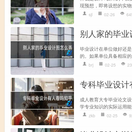
现预想，即将设想的实物或
sjl
02-26
64
别人家的毕业
毕业设计在单位做好还是
的。如果单位具备相应的
brj
02-25
23
专科毕业设计
成人教育大专毕业论文设
学专业知识的实际运用能
zkb
02-25
9