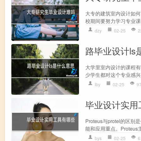
大专的建筑室内设计如何
校期间要努力学习专业课
dzy
02-25
2
路毕业设计ls
大学里室内设计的课程有哪
少学生都对这个专业感兴
lby
02-25
9
毕业设计实用
Proteus与protel
能和应用重点。Proteu
bys
02-25
6