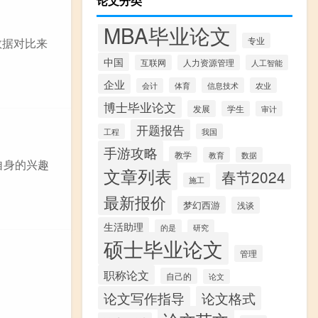
论文分类
MBA毕业论文
数据对比来
专业
中国
互联网
人力资源管理
人工智能
企业
体育
信息技术
农业
会计
博士毕业论文
发展
学生
审计
开题报告
工程
我国
手游攻略
教学
教育
数据
自身的兴趣
文章列表
春节2024
施工
最新报价
梦幻西游
浅谈
生活助理
的是
研究
硕士毕业论文
管理
职称论文
自己的
论文
论文写作指导
论文格式