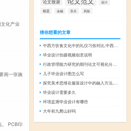
论文范文
论文致谢
设计
都是
音乐
风险
金融
国文化产业
猜你想看的文章
中西方饮食文化中的礼仪习俗对比,中西饮食文化礼仪差异比较
毕业设计拍摄视频创意说明
行政管理能力研究的期刊论文可视化分析,管理专业的论文写哪个题目更好
儿子毕业设计图怎么写
需要画一张施
探究美术思维在服装设计中的融入方法,对不起，我可以不画画就学时装设计吗...
毕业设计需要多久
环境监测毕业设计有哪些
大年初九爬山好吗
。 PCB印