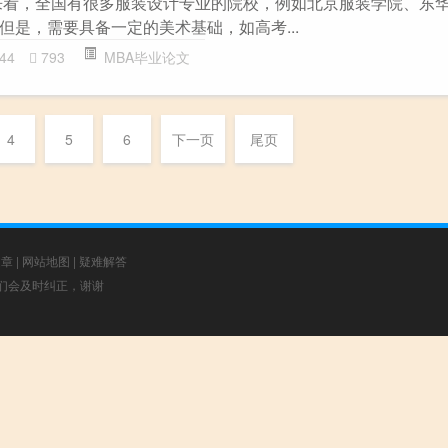
来看，全国有很多服装设计专业的院校，例如北京服装学院、东
但是，需要具备一定的美术基础，如高考...
44
793
MBA毕业论文
4
5
6
下一页
尾页
文章
|
网站地图
|
疑难解答
，我们会及时纠正，谢谢