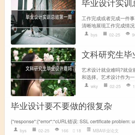
毕业设计实训
工作完成或者完成一件事
清晰地展现工作完成情况
bys
02-25
9
文科研究生毕
艺术设计就业难吗?就业
和选择。艺术设计作为一
wky
02-25
1
毕业设计要不要做的很复杂
{"response":{"error":"cURL错误: SSL certificate problem: unab
bys
02-25
166
18
MBA毕业论文