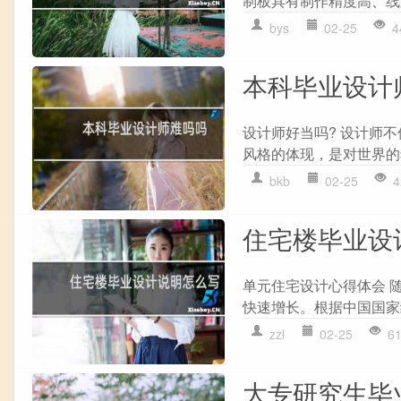
制板具有制作精度高、线
bys
02-25
4
本科毕业设计
设计师好当吗? 设计师
风格的体现，是对世界的
bkb
02-25
4
住宅楼毕业设
单元住宅设计心得体会 
快速增长。根据中国国家统
zzl
02-25
6
大专研究生毕