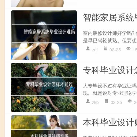
智能家居系统
室内装修设计师好学吗?
是早已驾轻就熟。但要想
znj
02-25
1
专科毕业设计
大专毕设不过有毕业证吗
现。就是说对专业理论学
zkb
02-25
2
本科毕业设计