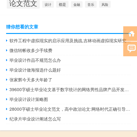
论文范文
设计
都是
音乐
风险
金融
猜你想看的文章
软件工程中虚拟现实的启示应用及挑战,吉林动画虚拟现实研究所与江西理工大学软件工程...
微信转帐收多少手续费
毕业设计作品不规范怎么办
毕业设计做海报选什么题好
张家辉今天多大年龄了
39600字硕士毕业论文基于数字统计的网络男性品牌产品开发研究
毕业设计设计策略图
28000字硕士毕业论文范文，高中政治论文:网络时代正确引导中学生关注政治热点的研究
纪录片毕业设计阐述怎么写