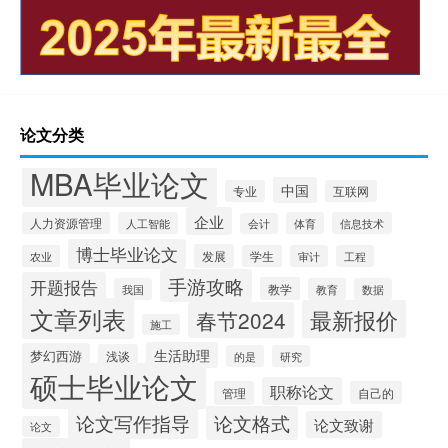
论文分类
MBA毕业论文
中国
专业
互联网
企业
人力资源管理
人工智能
体育
信息技术
会计
博士毕业论文
发展
农业
学生
审计
工程
手游攻略
开题报告
教学
我国
教育
数据
文章列表
最新报价
春节2024
施工
生活助理
梦幻西游
浅谈
的是
研究
硕士毕业论文
职称论文
管理
自己的
论文写作指导
论文格式
论文致谢
论文