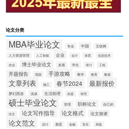
论文分类
MBA毕业论文
中国
专业
互联网
企业
人力资源管理
人工智能
体育
信息技术
会计
博士毕业论文
发展
农业
学生
审计
工程
手游攻略
开题报告
教学
我国
教育
数据
文章列表
最新报价
春节2024
施工
生活助理
梦幻西游
浅谈
的是
研究
硕士毕业论文
职称论文
管理
自己的
论文写作指导
论文格式
论文致谢
论文
论文范文
设计
都是
音乐
风险
金融