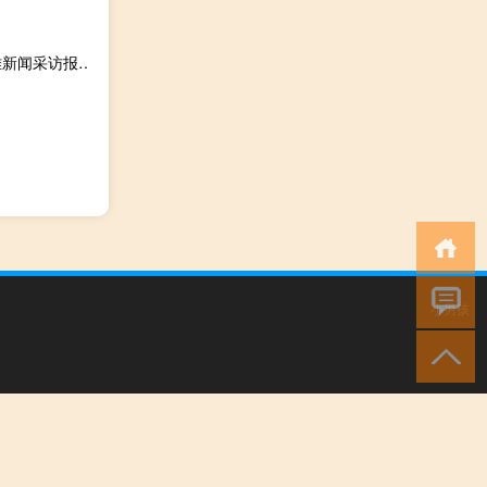
36980字硕士毕业论文新闻采访论文参考范文:纽约时报灾难新闻采访报道的特点与参考
小男孩