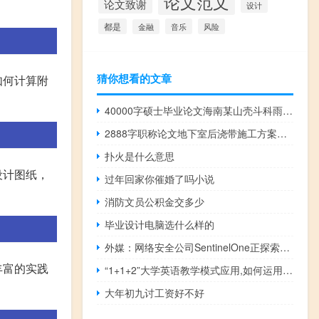
论文范文
论文致谢
设计
都是
音乐
风险
金融
猜你想看的文章
如何计算附
40000字硕士毕业论文海南某山壳斗科雨林群落结构及物种多样性研究
2888字职称论文地下室后浇带施工方案研究
扑火是什么意思
设计图纸，
过年回家你催婚了吗小说
消防文员公积金交多少
毕业设计电脑选什么样的
外媒：网络安全公司SentinelOne正探索出售在内的选项
丰富的实践
“1+1+2”大学英语教学模式应用,如何运用新的教学理念打破传统的大学英语教学模式
大年初九讨工资好不好