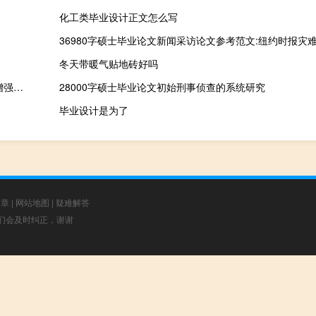
化工类毕业设计正文怎么写
冬天带暖气贴地砖好吗
全媒体时代我国酒店的媒体应对和形象公关策略,全媒体时代如何增强地方政府的舆情应对能力
28000字硕士毕业论文初始刑事侦查的系统研究
毕业设计是为了
文章
|
网站地图
|
疑难解答
，我们会及时纠正，谢谢