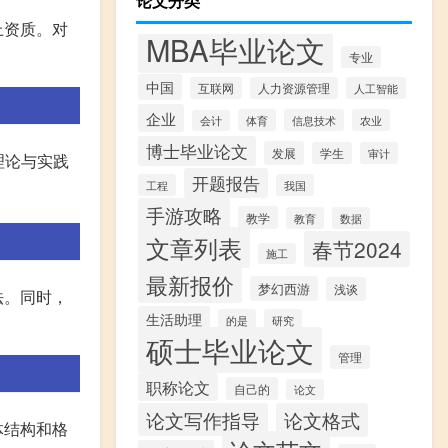
论文分类
上资质。对
MBA毕业论文
专业
中国
互联网
人力资源管理
人工智能
企业
体育
信息技术
农业
会计
博士毕业论文
发展
学生
审计
理论与实践
开题报告
工程
我国
手游攻略
教学
教育
数据
文章列表
春节2024
施工
最新报价
梦幻西游
浅谈
法。同时，
生活助理
的是
研究
硕士毕业论文
管理
职称论文
自己的
论文
论文写作指导
论文格式
体结构和格