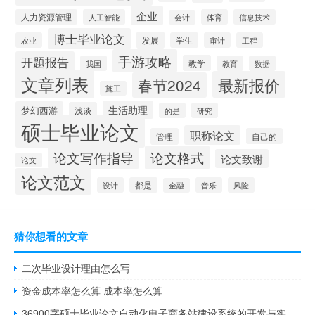
企业
人力资源管理
人工智能
体育
信息技术
会计
博士毕业论文
发展
农业
学生
审计
工程
手游攻略
开题报告
教学
我国
教育
数据
文章列表
最新报价
春节2024
施工
生活助理
梦幻西游
浅谈
的是
研究
硕士毕业论文
职称论文
管理
自己的
论文写作指导
论文格式
论文致谢
论文
论文范文
设计
都是
音乐
风险
金融
猜你想看的文章
二次毕业设计理由怎么写
资金成本率怎么算 成本率怎么算
36900字硕士毕业论文自动化电子商务站建设系统的开发与实现研究