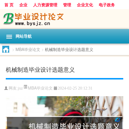
首 页
企业
人力资源管理
管理
企业文化
电子政务
数据
旅游
项目
浅谈
发展
网站导航
>
MBA毕业论文
>
机械制造毕业设计选题意义
机械制造毕业设计选题意义
MBA毕业论文
网友:
jxz
2024-02-25 20:12:31