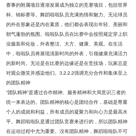
赛事的附属项目逐渐发展成为独立的竞赛项目，包括世界
杯、锦标赛等。舞蹈啦啦队员充满热情和魅力。无论球员
的外在形象还是内在素质，他们都会表现出年轻、美丽和
朝气蓬勃的氛围。啦啦队队员在比赛中会按照规定穿上职
业服装和化妆，外表整洁、大方、健康、美观。在生活
中，啦啦队员将展现清新时尚的外表，引领健康充满活力
的新时尚。无论是在比赛的边缘还是在竞技场，玩家总是
对观众微笑并感染他们。3.2.2.2强调充分合作和集体至上
的团队精神
“团队精神”是通过合作精神、服务精神和大局意识三者的
统一来表达的。团队精神的核心是团结合作，基础是尊重
个人的成就和利益，所有成员的凝聚力和向心力是最高水
平。舞蹈啦啦队是通过团队竞赛来进行的，所以团队精神
在运动过程中尤为重要。没有团队精神，舞蹈啦啦队不可