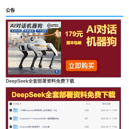
公告
DeepSeek全套部署资料免费下载