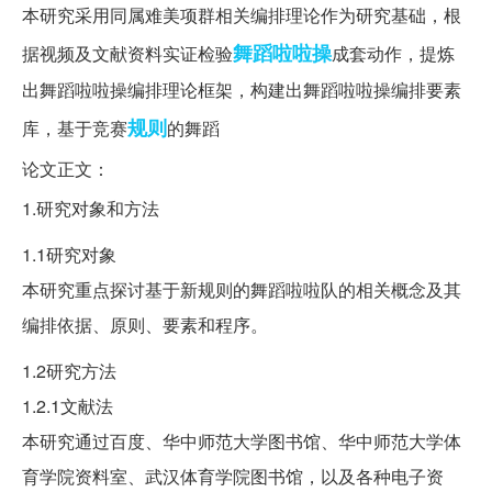
本研究采用同属难美项群相关编排理论作为研究基础，根
舞蹈啦啦操
据视频及文献资料实证检验
成套动作，提炼
出舞蹈啦啦操编排理论框架，构建出舞蹈啦啦操编排要素
规则
库，基于竞赛
的舞蹈
论文正文：
1.研究对象和方法
1.1研究对象
本研究重点探讨基于新规则的舞蹈啦啦队的相关概念及其
编排依据、原则、要素和程序。
1.2研究方法
1.2.1文献法
本研究通过百度、华中师范大学图书馆、华中师范大学体
育学院资料室、武汉体育学院图书馆，以及各种电子资