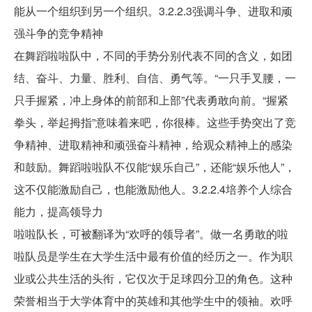
能从一个组织到另一个组织。3.2.2.3强调斗争、进取和顽
强斗争的竞争精神
在舞蹈啦啦队中，不同的手势分别代表不同的含义，如团
结、奋斗、力量、胜利、自信、勇气等。“一只手叉腰，一
只手握紧，冲上身体的前部和上部”代表勇敢向前。“握紧
拳头，举起拇指”意味着来吧，你很棒。这些手势突出了竞
争精神、进取精神和顽强奋斗精神，给观众精神上的感染
和鼓励。舞蹈啦啦队不仅能“娱乐自己”，还能“娱乐他人”，
这不仅能激励自己，也能激励他人。3.2.2.4培养个人综合
能力，提高领导力
啦啦队长，可被翻译为“欢呼的领导者”。做一名勇敢的啦
啦队员是学生在大学生活中最有价值的经历之一。作为职
业或公共生活的头衔，它仅次于足球四分卫的角色。这种
荣誉相当于大学体育中的英雄和其他学生中的领袖。欢呼