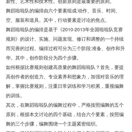
新性、艺术性和技术性。创新原则是最重要的原则。
舞蹈啦啦队的编排由六个要素组成:动作、音乐、时间、
空、服装和道具。其中，行动要素是讨论的焦点。
舞蹈啦啦队的编排是基于《2010-2013年全国啦啦队竞赛
规则》的设计、实施、问题发现、修订和调整的一个持续
而完善的过程。编排过程可分为三个阶段:准备、创作和升
华。其中，创作阶段分为四个步骤。
如何根据比赛规则创建高质量的舞蹈啦啦队？首先，要提
高创作者的创造力、专业素养和想象力，加强对音乐的理
解，掌握比赛规则，注重日常训练和学习积累，重视编舞
的训练。
其次，在舞蹈啦啦队的编舞过程中，严格按照编舞的五个
原则，根据本文讨论的四个基础，结合六个要素，按照编
舞的三个步骤，编舞围绕一个主题紧密组织。