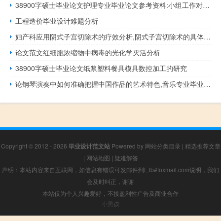
38900字硕士毕业论文护理专业毕业论文参考资料:小组工作对护士职业倦怠的干预研究
工程造价毕业设计难题分析
妇产科应用阴式子宫切除术的疗效分析,阴式子宫切除术的具体步骤是什么
论文范文红细胞浓缩物中病毒的光化学灭活分析
38900字硕士毕业论文纸浆塑料餐具模具数控加工的研究
论钢琴演奏中如何准确把握中国作品的艺术特色,音乐专业毕业论文题目？
Copyright © 2012 - 2026
毕业设计范文站
Powered by
网站分类目录
|
精选推荐文章
|
网站地图
|
疑难解答
声明：本站内容来自互联网，如信息有错误可发邮件到f_fb#foxmail.com说明，我们
会及时纠正，谢谢
本站仅为个人兴趣爱好，不接盈利性广告及商业合作
小男孩