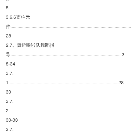
8
3.6.6支柱元
件.......................................................................................................
28
2.7。舞蹈啦啦队舞蹈指
导...............................................................................................2
8-34
3.7.
1..............................................................................................28-
30
3.7.
2....................................................................................................
30-33
3.7.