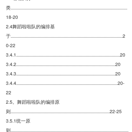
类...................................................................................................
18-20
2.4舞蹈啦啦队的编排基
于...............................................................................................2
0-22
3.4.1........................................................................................20
3.4.2....................................................................................20
3.4.3....................................................................................20
3.4.4......................................................................................20-
22
2.5。舞蹈啦啦队的编排原
则....................................................................................22-25
3.5.1统一原
则....................................................................................................