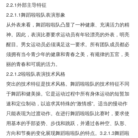
2.2.1外部主导特征
2.2.1.1舞蹈啦啦队表演形象
从外表来看，舞蹈啦啦队凸显了一种健康、充满活力的精
神。因此，表演比赛要求运动员有年轻漂亮的外表，明亮
醒目。男女运动员必须满足这一要求。所有团队成员都必
须拥有当今青少年的健康和青春之美，有规律的五官，美
丽的青春和可观的活力。
2.2.1.2啦啦队表演技术风格
突出的技术特征是技术风格。舞蹈啦啦队的技术特征不同
于舞蹈和健美操。它是运动过程中所有身体运动的短暂加
速和定位制动，以追求其特殊的“激情感”。适当的慢动作
只能表现为过渡动作。在进行舞蹈啦啦队比赛时，要求使
用基本的手部姿势、步伐和跳跃，并通过各种空、队形、
方向和节奏的变化展现舞蹈啦啦队的特点。3.2.1.3舞蹈啦