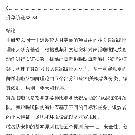
3.................................................................................................
升华阶段33-34
结论
本研究以同一个难度较大且美丽的项目组的相关舞蹈编排
理论为研究基础，根据视频和文献资料对舞蹈啦啦队成套
动作进行实证检验，提炼出舞蹈啦啦队舞蹈编排的理论框
架，构建了舞蹈啦啦队舞蹈编排素材库。基于竞赛规则的
舞蹈啦啦队编舞理论由五个部分组成:相关概念和分类、编
舞依据、原则、要素和程序。
舞蹈啦啦队是指参加各种比赛和庆祝活动的有组织的舞蹈
队。舞蹈啦啦队的编排应基于不同的目标和任务、锻炼者
的个人特征、场地和环境设施以及竞赛规则。
啦啦队安排的基本原则包括五个原则:统一性、安全性、创