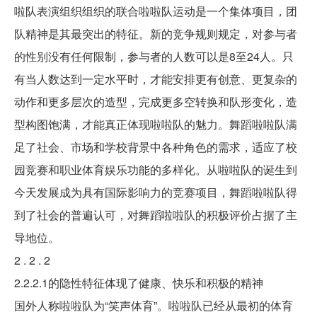
啦队表演组织组织的联合啦啦队运动是一个集体项目，团
队精神是其最突出的特征。新的竞争规则规定，对参与者
的性别没有任何限制，参与者的人数可以是8至24人。只
有当人数达到一定水平时，才能安排更有创意、更复杂的
动作和更多层次的造型，完成更多空转换和队形变化，造
型构图饱满，才能真正体现啦啦队的魅力。舞蹈啦啦队满
足了社会、市场和学校背景中各种角色的需求，适应了校
园竞赛和职业体育娱乐功能的多样化。从啦啦队的诞生到
今天发展成为具有国际影响力的竞赛项目，舞蹈啦啦队得
到了社会的普遍认可，对舞蹈啦啦队的积极评价占据了主
导地位。
2 . 2 . 2
2.2.2.1的隐性特征体现了健康、快乐和积极的精神
国外人称啦啦队为“笑声体育”。啦啦队已经从最初的体育