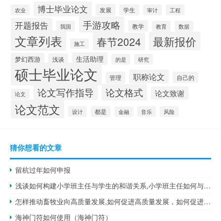
博士毕业论文
发展
农业
学生
审计
工程
手游攻略
开题报告
教学
我国
教育
数据
文章列表
最新报价
春节2024
施工
生活助理
梦幻西游
浅谈
的是
研究
硕士毕业论文
职称论文
管理
自己的
论文写作指导
论文格式
论文致谢
论文
论文范文
设计
都是
音乐
风险
金融
猜你想看的文章
留杭过年如何申报
浅谈如何构建小学班主任与学生的和谐关系,小学班主任如何与学生有效沟通
怎样推动畜牧业向高质量发展,如何促进高质量发展，如何促进高质量发展
海神门符如何使用（海神门符）