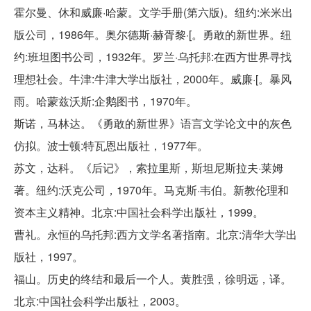
霍尔曼、休和威廉·哈蒙。文学手册(第六版)。纽约:米米出
版公司，1986年。奥尔德斯·赫胥黎·[。勇敢的新世界。纽
约:班坦图书公司，1932年。罗兰·乌托邦:在西方世界寻找
理想社会。牛津:牛津大学出版社，2000年。威廉·[。暴风
雨。哈蒙兹沃斯:企鹅图书，1970年。
斯诺，马林达。《勇敢的新世界》语言文学论文中的灰色
仿拟。波士顿:特瓦恩出版社，1977年。
苏文，达科。《后记》，索拉里斯，斯坦尼斯拉夫·莱姆
著。纽约:沃克公司，1970年。马克斯·韦伯。新教伦理和
资本主义精神。北京:中国社会科学出版社，1999。
曹礼。永恒的乌托邦:西方文学名著指南。北京:清华大学出
版社，1997。
福山。历史的终结和最后一个人。黄胜强，徐明远，译。
北京:中国社会科学出版社，2003。