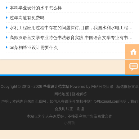
本科毕业设计的水平怎么样
过年高速有免费吗
水利工程应用过程中存在的问题探讨,目前，我国水利水电工程建设中存在的主要问题是什么...
高师汉语言文学专业特色书法教育实践,中国语言文学专业有书法课吗
bs架构毕业设计需要什么
Copyright © 2012 - 2026
毕业设计范文站
Powered by
网站分类目录
|
精选推荐文章
|
网站地图
|
疑难解答
声明：本站内容来自互联网，如信息有错误可发邮件到f_fb#foxmail.com说明，我们
会及时纠正，谢谢
本站仅为个人兴趣爱好，不接盈利性广告及商业合作
小男孩