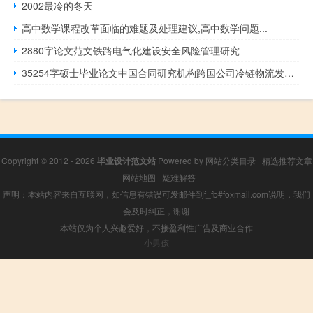
2002最冷的冬天
高中数学课程改革面临的难题及处理建议,高中数学问题...
2880字论文范文铁路电气化建设安全风险管理研究
35254字硕士毕业论文中国合同研究机构跨国公司冷链物流发展战略研究
Copyright © 2012 - 2026
毕业设计范文站
Powered by
网站分类目录
|
精选推荐文章
|
网站地图
|
疑难解答
声明：本站内容来自互联网，如信息有错误可发邮件到f_fb#foxmail.com说明，我们
会及时纠正，谢谢
本站仅为个人兴趣爱好，不接盈利性广告及商业合作
小男孩