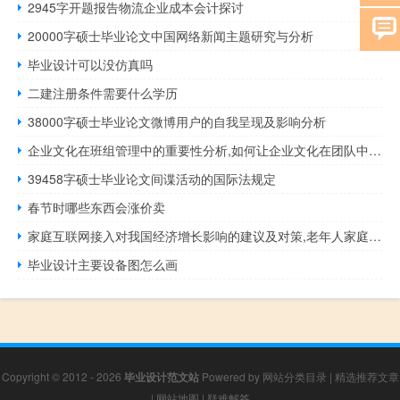
2945字开题报告物流企业成本会计探讨
20000字硕士毕业论文中国网络新闻主题研究与分析
毕业设计可以没仿真吗
二建注册条件需要什么学历
38000字硕士毕业论文微博用户的自我呈现及影响分析
企业文化在班组管理中的重要性分析,如何让企业文化在团队中落地
39458字硕士毕业论文间谍活动的国际法规定
春节时哪些东西会涨价卖
家庭互联网接入对我国经济增长影响的建议及对策,老年人家庭支持及对策研究
毕业设计主要设备图怎么画
Copyright © 2012 - 2026
毕业设计范文站
Powered by
网站分类目录
|
精选推荐文章
|
网站地图
|
疑难解答