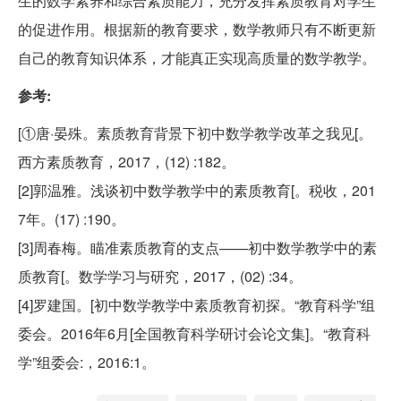
生的数学素养和综合素质能力，充分发挥素质教育对学生
的促进作用。根据新的教育要求，数学教师只有不断更新
自己的教育知识体系，才能真正实现高质量的数学教学。
参考:
[①唐·晏殊。素质教育背景下初中数学教学改革之我见[。
西方素质教育，2017，(12) :182。
[2]郭温雅。浅谈初中数学教学中的素质教育[。税收，201
7年。(17) :190。
[3]周春梅。瞄准素质教育的支点——初中数学教学中的素
质教育[。数学学习与研究，2017，(02) :34。
[4]罗建国。[初中数学教学中素质教育初探。“教育科学”组
委会。2016年6月[全国教育科学研讨会论文集]。“教育科
学”组委会:，2016:1。