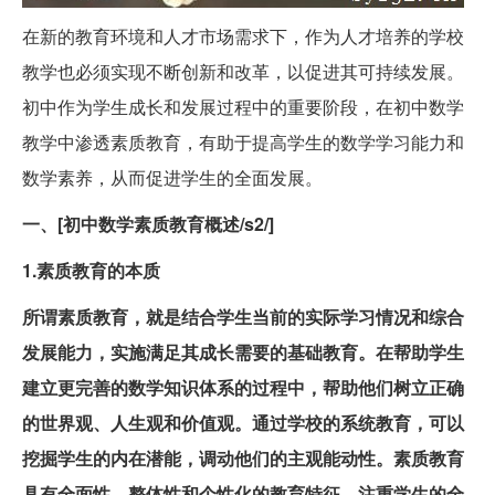
在新的教育环境和人才市场需求下，作为人才培养的学校
教学也必须实现不断创新和改革，以促进其可持续发展。
初中作为学生成长和发展过程中的重要阶段，在初中数学
教学中渗透素质教育，有助于提高学生的数学学习能力和
数学素养，从而促进学生的全面发展。
一、[初中数学素质教育概述/s2/]
1.素质教育的本质
所谓素质教育，就是结合学生当前的实际学习情况和综合
发展能力，实施满足其成长需要的基础教育。在帮助学生
建立更完善的数学知识体系的过程中，帮助他们树立正确
的世界观、人生观和价值观。通过学校的系统教育，可以
挖掘学生的内在潜能，调动他们的主观能动性。素质教育
具有全面性、整体性和个性化的教育特征，注重学生的全