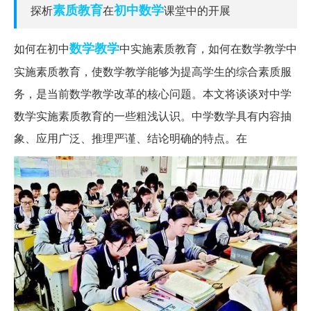
素质教育
初中数学
探析
在
课堂中的开展
数学教学
如何在初中
中实施素质教育，如何在数学教学中
实施素质教育，使数学教学能够为提高学生的综合素质服
务，是当前数学教学改革的核心问题。本文将谈谈对中学
数学实施素质教育的一些粗浅认识。中学数学具有内容抽
象、应用广泛、推理严谨、结论明确的特点。在