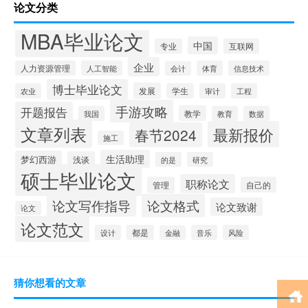
论文分类
MBA毕业论文
中国
专业
互联网
企业
人力资源管理
人工智能
体育
信息技术
会计
博士毕业论文
发展
农业
学生
审计
工程
手游攻略
开题报告
教学
我国
教育
数据
文章列表
最新报价
春节2024
施工
生活助理
梦幻西游
浅谈
的是
研究
硕士毕业论文
职称论文
管理
自己的
论文写作指导
论文格式
论文致谢
论文
论文范文
设计
都是
音乐
风险
金融
猜你想看的文章