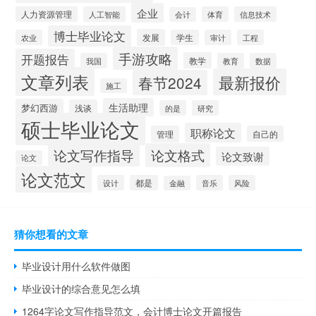
企业
人力资源管理
人工智能
体育
信息技术
会计
博士毕业论文
发展
农业
学生
审计
工程
手游攻略
开题报告
教学
我国
教育
数据
文章列表
最新报价
春节2024
施工
生活助理
梦幻西游
浅谈
的是
研究
硕士毕业论文
职称论文
管理
自己的
论文写作指导
论文格式
论文致谢
论文
论文范文
设计
都是
音乐
风险
金融
猜你想看的文章
毕业设计用什么软件做图
毕业设计的综合意见怎么填
1264字论文写作指导范文，会计博士论文开篇报告