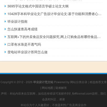
3695字论文格式中国语言学硕士论文大纲
10428字本科毕业论文广告设计毕业论文:基于功能和消费者心理的胶原蛋白产品包装设计研究
毕业设计指南
怎么快速查高考成绩
互联网+下的外卖食品安全问题探究,网上订购食品有哪些食品安全问题
口罩有水珠是不透气吗
变电站毕业设计答辩怎么做
Copyright © 2012 - 2026
毕业设计范文站
Powered by
网站分类目录
|
精选推荐文章
|
网站地图
|
疑难解答
声明：本站内容来自互联网，如信息有错误可发邮件到f_fb#foxmail.com说明，我们
会及时纠正，谢谢
本站仅为个人兴趣爱好，不接盈利性广告及商业合作