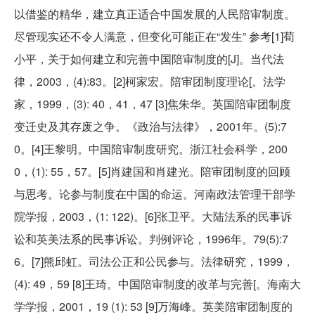
以借鉴的精华，建立真正适合中国发展的人民陪审制度。
尽管现实还不令人满意，但变化可能正在“发生” 参考[1]荀
小平，关于如何建立和完善中国陪审制度的[J]。当代法
律，2003，(4):83。[2]柯家宏。陪审团制度理论[。法学
家，1999，(3): 40，41，47 [3]焦朱华。英国陪审团制度
变迁史及其存废之争。《政治与法律》，2001年。(5):7
0。[4]王黎明。中国陪审制度研究。浙江社会科学，200
0，(1): 55，57。[5]肖建国和肖建光。陪审团制度的回顾
与思考。论参与制度在中国的命运。河南政法管理干部学
院学报，2003，(1: 122)。[6]张卫平。大陆法系的民事诉
讼和英美法系的民事诉讼。判例评论，1996年。79(5):7
6。[7]熊邱虹。司法公正和公民参与。法律研究，1999，
(4): 49，59 [8]王琦。中国陪审制度的改革与完善[。海南大
学学报，2001，19 (1): 53 [9]万海峰。英美陪审团制度的