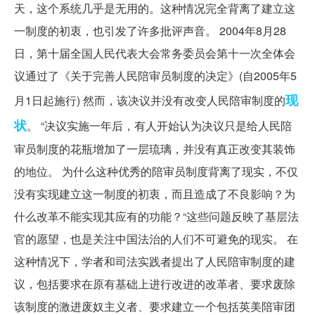
天，这个系统几乎是无用的。这种情况完全背离了建立这
一制度的初衷，也引发了许多批评声音。 2004年8月28
日，第十届全国人民代表大会常务委员会第十一次全体会
议通过了《关于完善人民陪审员制度的决定》(自2005年5
现
月1日起施行) 然而，该决议并没有改变人民陪审制度的
状
。 “决议实施一年后，有人开始认为决议只是给人民陪
审员制度的花瓶增加了一层琉璃，并没有真正改变其装饰
的地位。 为什么这种优秀的陪审员制度背离了现实，不仅
没有实现建立这一制度的初衷，而且造成了不良影响？为
什么改革不能实现其应有的功能？“这些问题反映了基层法
官的愿望，也是关注中国法治的人们不可避免的现实。 在
这种情况下，学者和司法实践者提出了人民陪审制度的建
议，包括要求在原有基础上进行改进的改革者、要求废除
该制度的激进废奴主义者、要求建立一个包括英美陪审团