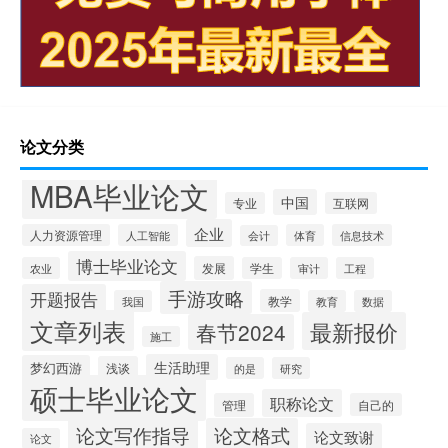
论文分类
MBA毕业论文
中国
专业
互联网
企业
人力资源管理
人工智能
体育
信息技术
会计
博士毕业论文
发展
农业
学生
审计
工程
手游攻略
开题报告
教学
我国
教育
数据
文章列表
最新报价
春节2024
施工
生活助理
梦幻西游
浅谈
的是
研究
硕士毕业论文
职称论文
管理
自己的
论文写作指导
论文格式
论文致谢
论文