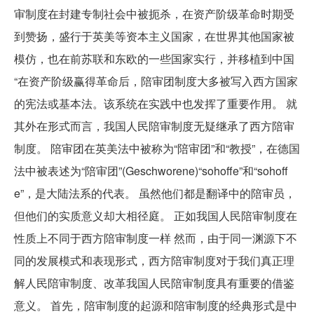
审制度在封建专制社会中被扼杀，在资产阶级革命时期受
到赞扬，盛行于英美等资本主义国家，在世界其他国家被
模仿，也在前苏联和东欧的一些国家实行，并移植到中国
“在资产阶级赢得革命后，陪审团制度大多被写入西方国家
的宪法或基本法。该系统在实践中也发挥了重要作用。 就
其外在形式而言，我国人民陪审制度无疑继承了西方陪审
制度。 陪审团在英美法中被称为“陪审团”和“教授”，在德国
法中被表述为“陪审团”(Geschworene)“sohoffe”和“sohoff
e”，是大陆法系的代表。 虽然他们都是翻译中的陪审员，
但他们的实质意义却大相径庭。 正如我国人民陪审制度在
性质上不同于西方陪审制度一样 然而，由于同一渊源下不
同的发展模式和表现形式，西方陪审制度对于我们真正理
解人民陪审制度、改革我国人民陪审制度具有重要的借鉴
意义。 首先，陪审制度的起源和陪审制度的经典形式是中