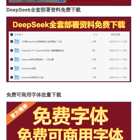
DeepSeek全套部署资料免费下载
免费可商用字体批量下载