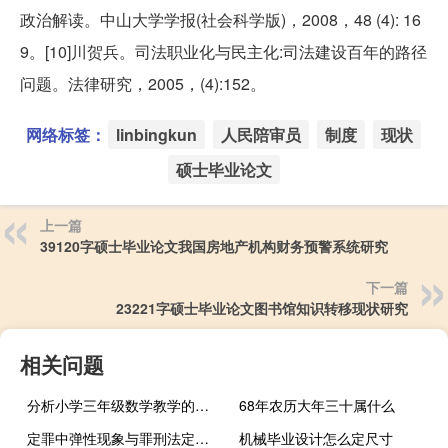
政治解读。中山大学学报(社会科学版)，2008，48 (4): 16
9。[10]川贺兵。司法职业化与民主化:司法建设百年的路径
问题。法律研究，2005，(4):152。
网络标签：
linbingkun
人民陪审员
制度
现状
硕士毕业论文
上一篇
39120字硕士毕业论文我国房地产机构财务预警系统研究
下一篇
23221字硕士毕业论文图书馆知识转移现状研究
相关问题
分析小学三年级数学教学的问题,教学论文:如何解决小学三年级数学教学中的问题
68年农历大年三十属什么
定罪中弹性现象与罪刑法定原则的关系,合法性原则的衍生原则是什么？
机械毕业设计怎么定尺寸