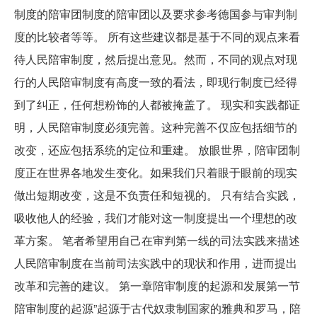
制度的陪审团制度的陪审团以及要求参考德国参与审判制
度的比较者等等。 所有这些建议都是基于不同的观点来看
待人民陪审制度，然后提出意见。然而，不同的观点对现
行的人民陪审制度有高度一致的看法，即现行制度已经得
到了纠正，任何想粉饰的人都被掩盖了。 现实和实践都证
明，人民陪审制度必须完善。这种完善不仅应包括细节的
改变，还应包括系统的定位和重建。 放眼世界，陪审团制
度正在世界各地发生变化。如果我们只着眼于眼前的现实
做出短期改变，这是不负责任和短视的。 只有结合实践，
吸收他人的经验，我们才能对这一制度提出一个理想的改
革方案。 笔者希望用自己在审判第一线的司法实践来描述
人民陪审制度在当前司法实践中的现状和作用，进而提出
改革和完善的建议。 第一章陪审制度的起源和发展第一节
陪审制度的起源”起源于古代奴隶制国家的雅典和罗马，陪