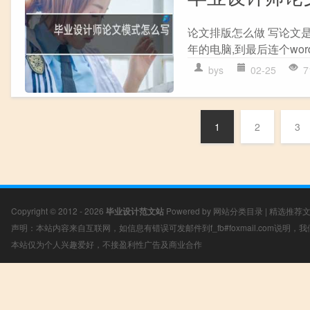
论文排版怎么做 写论文
年的电脑,到最后连个wo
bys
02-25
7
1
2
3
Copyright © 2012 - 2026
毕业设计范文站
Powered by
网站分类目录
|
精选推荐
声明：本站内容来自互联网，如信息有错误可发邮件到f_fb#foxmail.com说明
本站仅为个人兴趣爱好，不接盈利性广告及商业合作