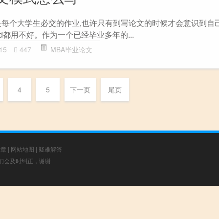
是每个大学生必交的作业,也许只有到写论文的时候才会意识到自
rd都用不好。作为一个已经毕业多年的...
15
447
MBA毕业论文
4
5
下一页
尾页
文章
|
网站地图
|
疑难解答
，我们会及时纠正，谢谢