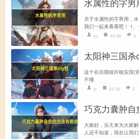
水属性的字男
关于水属性的字男用，水
我们一起来看看吧！ 1、
ss
03-26
0
太阳神三国杀d
这个在后期或许能实现(
不懂
ty
03-26
0
巧克力囊肿自
大家好，乐天来为大家解
人还不知道，现在让我们一