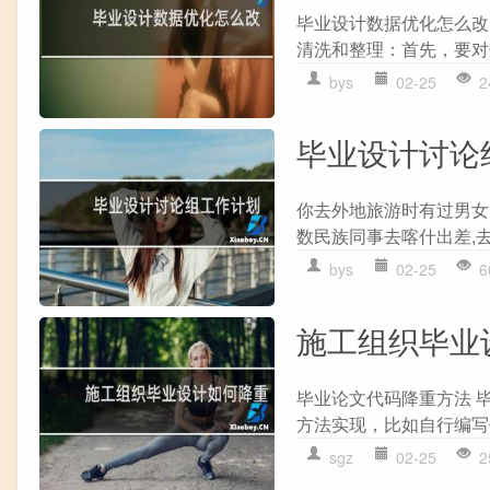
毕业设计数据优化怎么改
清洗和整理：首先，要对
bys
02-25
2
毕业设计讨论
你去外地旅游时有过男女同
数民族同事去喀什出差,去
bys
02-25
6
施工组织毕业
毕业论文代码降重方法 
方法实现，比如自行编写
sgz
02-25
2