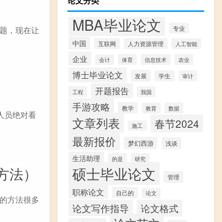
论文分类
MBA毕业论文
题，现在让
专业
中国
互联网
人力资源管理
人工智能
企业
体育
信息技术
农业
会计
博士毕业论文
发展
学生
审计
开题报告
工程
我国
手游攻略
教学
教育
数据
人员绝对看
文章列表
春节2024
施工
最新报价
梦幻西游
浅谈
生活助理
的是
研究
硕士毕业论文
方法）
管理
职称论文
自己的
论文
的方法很多
论文写作指导
论文格式