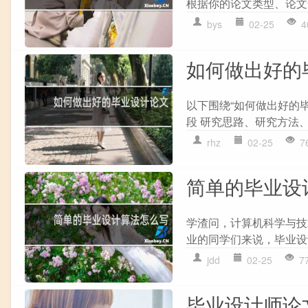
根据你的论文类型、论文选
bys
02-25
4
如何做出好的
以下围绕“如何做出好的
段 研究思路、研究方法、技
rhz
02-25
7
简单的毕业设
学渣问，计算机科学与技
业的同学们来说，毕业设
jdd
02-25
7
毕业设计师论