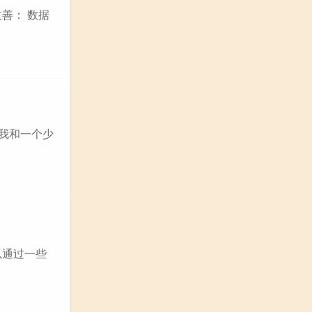
善： 数据
,我和一个少
以通过一些