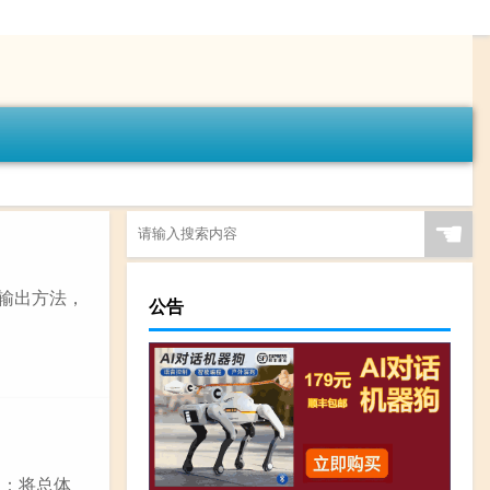
☚
用的输出方法，
公告
 ：将总体