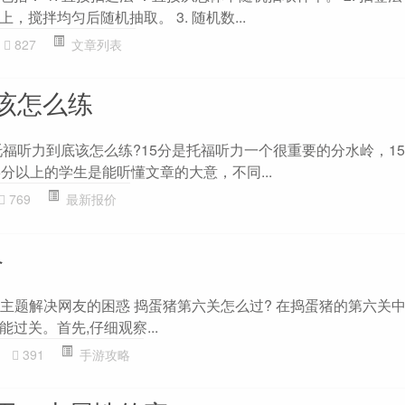
搅拌均匀后随机抽取。 3. 随机数...
827
文章列表
该怎么练
托福听力到底该怎么练?15分是托福听力一个很重要的分水岭，1
分以上的学生是能听懂文章的大意，不同...
769
最新报价
略
略”主题解决网友的困惑 捣蛋猪第六关怎么过? 在捣蛋猪的第六关中
过关。首先,仔细观察...
391
手游攻略