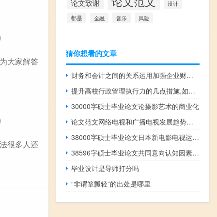
论文范文
论文致谢
设计
都是
音乐
风险
金融
）
猜你想看的文章
为大家解答
财务和会计之间的关系运用加强企业财务管理办法探讨,财务会计与财务管理的区别
提升高校行政管理执行力的几点措施,如何提高农村小学管理的执行力
30000字硕士毕业论文论摄影艺术的商业化
）
论文范文网络电视和广播电视发展趋势分析
38000字硕士毕业论文日本新电影电视运动中的岩井俊二
法很多人还
38596字硕士毕业论文共同意向认知因素研究
毕业设计是导师打分吗
“非谓箪瓢轻”的出处是哪里