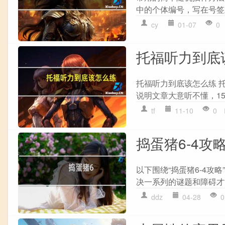
中的个体编号，写在号签上，
cy
01-07
0
托福听力到底
托福听力到底该怎么练 
说明文章大意听不懂，15
tf
11-10
0
捣蛋猪6-4攻
以下围绕“捣蛋猪6-4攻
决一系列的谜题和障碍才能
ddz
04-28
0