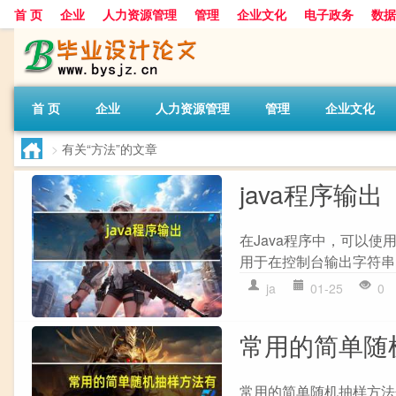
首 页
企业
人力资源管理
管理
企业文化
电子政务
数据
首 页
企业
人力资源管理
管理
企业文化
>
有关“方法”的文章
java程序输出
在Java程序中，可以使用以下
用于在控制台输出字符串，
ja
01-25
0
常用的简单随
常用的简单随机抽样方法包