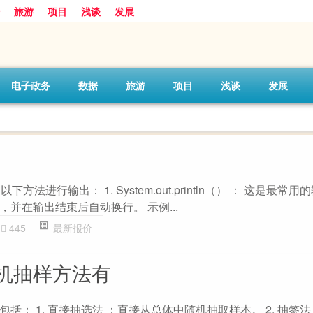
旅游
项目
浅谈
发展
电子政务
数据
旅游
项目
浅谈
发展
方法进行输出： 1. System.out.println（） ： 这是最常
并在输出结束后自动换行。 示例...
445
最新报价
机抽样方法有
括： 1. 直接抽选法 ：直接从总体中随机抽取样本。 2. 抽签法