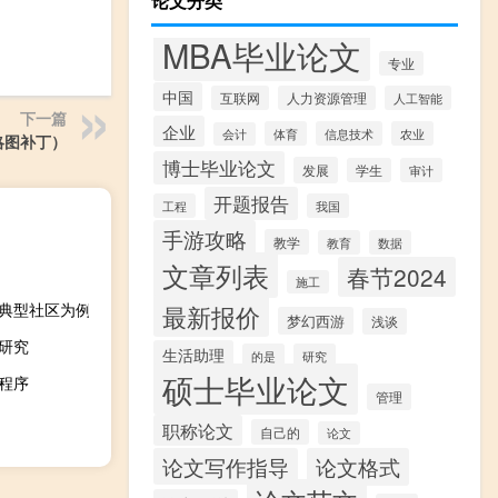
论文分类
MBA毕业论文
专业
中国
互联网
人力资源管理
人工智能
下一篇
企业
体育
信息技术
农业
会计
缩略图补丁）
博士毕业论文
发展
学生
审计
开题报告
工程
我国
手游攻略
教学
教育
数据
文章列表
春节2024
施工
市典型社区为例
最新报价
梦幻西游
浅谈
研究
生活助理
的是
研究
硕士毕业论文
程序
管理
职称论文
自己的
论文
论文写作指导
论文格式