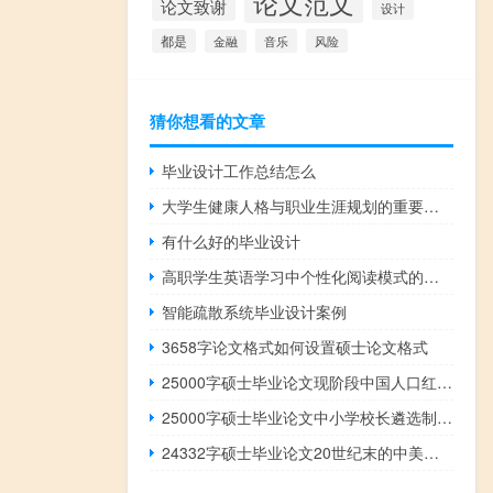
论文范文
论文致谢
设计
都是
音乐
风险
金融
猜你想看的文章
毕业设计工作总结怎么
大学生健康人格与职业生涯规划的重要性,个人职业生涯规划书中人格特质测试与评价中的气质范畴...
有什么好的毕业设计
高职学生英语学习中个性化阅读模式的运用,如何构建小学英语图画书阅读教学模式
智能疏散系统毕业设计案例
3658字论文格式如何设置硕士论文格式
25000字硕士毕业论文现阶段中国人口红利对经济增长的内在效应分析
25000字硕士毕业论文中小学校长遴选制度改革的必要性及实施策略分析
24332字硕士毕业论文20世纪末的中美军事关系