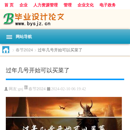
首 页
企业
人力资源管理
管理
企业文化
电子政务
数据
旅游
项目
浅谈
发展
网站导航
>
春节2024
>
过年几号开始可以买菜了
过年几号开始可以买菜了
春节2024
网友:
gnj
2024-02-10 06:19:42