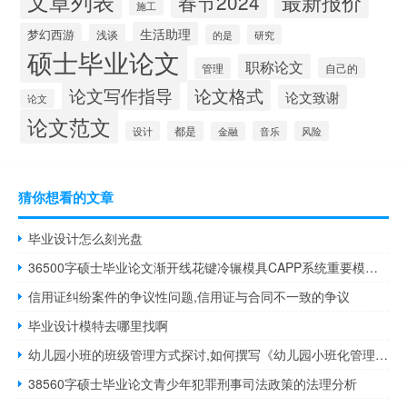
文章列表
最新报价
春节2024
施工
生活助理
梦幻西游
浅谈
的是
研究
硕士毕业论文
职称论文
管理
自己的
论文写作指导
论文格式
论文致谢
论文
论文范文
设计
都是
音乐
风险
金融
猜你想看的文章
毕业设计怎么刻光盘
36500字硕士毕业论文渐开线花键冷辗模具CAPP系统重要模块的研究与实现
信用证纠纷案件的争议性问题,信用证与合同不一致的争议
毕业设计模特去哪里找啊
幼儿园小班的班级管理方式探讨,如何撰写《幼儿园小班化管理》开篇报告
38560字硕士毕业论文青少年犯罪刑事司法政策的法理分析