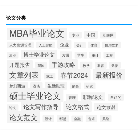
论文分类
MBA毕业论文
中国
专业
互联网
企业
人力资源管理
人工智能
体育
信息技术
会计
博士毕业论文
发展
农业
学生
审计
工程
手游攻略
开题报告
教学
我国
教育
数据
文章列表
最新报价
春节2024
施工
生活助理
梦幻西游
浅谈
的是
研究
硕士毕业论文
职称论文
管理
自己的
论文写作指导
论文格式
论文致谢
论文
论文范文
设计
都是
音乐
风险
金融