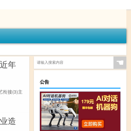
☚
区近年
公告
衔接(3)主
林业造