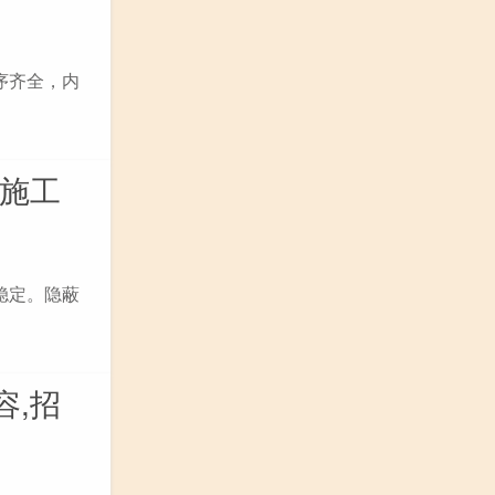
序齐全，内
程施工
稳定。隐蔽
容,招