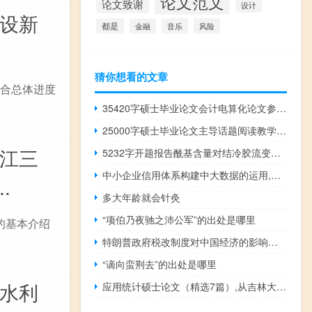
论文范文
论文致谢
设计
建设新
都是
音乐
风险
金融
猜你想看的文章
符合总体进度
35420字硕士毕业论文会计电算化论文参考资料:如何规范会计程序
25000字硕士毕业论文主导话题阅读教学设计研究
长江三
5232字开题报告酰基含量对结冷胶流变性和凝胶性能的影响
中小企业信用体系构建中大数据的运用,如何利用大数据推进完整性体系建设
.
多大年龄就会针灸
“项伯乃夜驰之沛公军”的出处是哪里
的基本介绍
特朗普政府税改制度对中国经济的影响研究,为什么美国总统特朗普是这样一个混蛋？
“谪向蛮荆去”的出处是哪里
,水利
应用统计硕士论文（精选7篇）,从吉林大学数学学院寻求应用统计学硕士培养方案，...