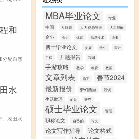
论文分类
MBA毕业论文
专业
工程和
中国
互联网
人力资源管理
人工智能
企业
体育
信息技术
农业
会计
博士毕业论文
发展
学生
审计
开题报告
工程
我国
和分配自然
手游攻略
教学
教育
数据
文章列表
春节2024
施工
农田水
最新报价
梦幻西游
浅谈
生活助理
的是
研究
硕士毕业论文
管理
程。农田水
职称论文
自己的
论文
论文写作指导
论文格式