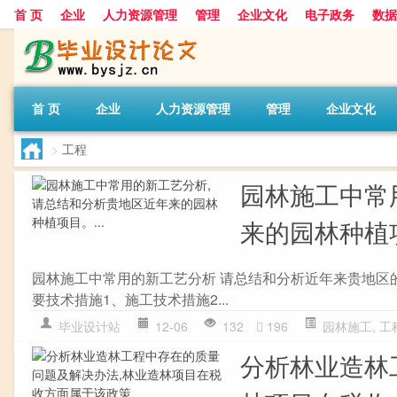
首 页
企业
人力资源管理
管理
企业文化
电子政务
数据
首 页
企业
人力资源管理
管理
企业文化
>
工程
园林施工中常
来的园林种植项
园林施工中常用的新工艺分析 请总结和分析近年来贵地区的园林
要技术措施1、施工技术措施2...
毕业设计站
12-06
132
196
园林施工
,
工
分析林业造林