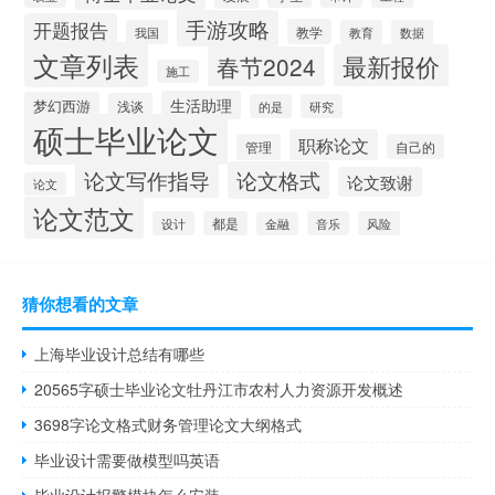
手游攻略
开题报告
教学
我国
教育
数据
文章列表
最新报价
春节2024
施工
生活助理
梦幻西游
浅谈
的是
研究
硕士毕业论文
职称论文
管理
自己的
论文写作指导
论文格式
论文致谢
论文
论文范文
设计
都是
音乐
风险
金融
猜你想看的文章
上海毕业设计总结有哪些
20565字硕士毕业论文牡丹江市农村人力资源开发概述
3698字论文格式财务管理论文大纲格式
毕业设计需要做模型吗英语