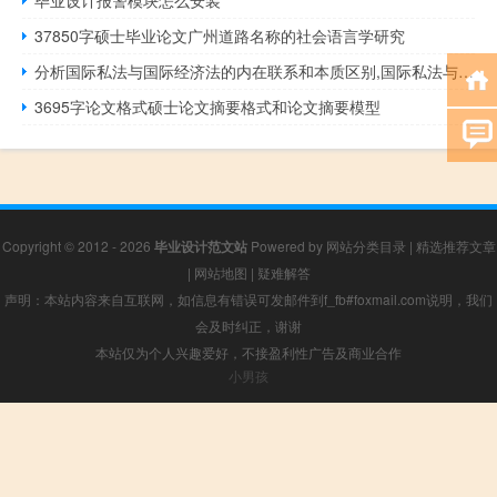
毕业设计报警模块怎么安装
37850字硕士毕业论文广州道路名称的社会语言学研究
分析国际私法与国际经济法的内在联系和本质区别,国际私法与国际经济法的区别
3695字论文格式硕士论文摘要格式和论文摘要模型
Copyright © 2012 - 2026
毕业设计范文站
Powered by
网站分类目录
|
精选推荐文章
|
网站地图
|
疑难解答
声明：本站内容来自互联网，如信息有错误可发邮件到f_fb#foxmail.com说明，我们
会及时纠正，谢谢
本站仅为个人兴趣爱好，不接盈利性广告及商业合作
小男孩