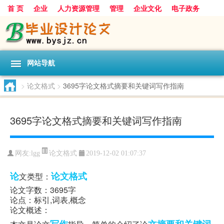
首 页
企业
人力资源管理
管理
企业文化
电子政务
数据
旅游
项目
浅谈
发展
网站导航
>
论文格式
>
3695字论文格式摘要和关键词写作指南
3695字论文格式摘要和关键词写作指南
论文格式
网友:
lgg
2019-12-02 01:07:37
论
论文格式
文类型：
论文字数：3695字
论点：标引,词表,概念
论文概述：