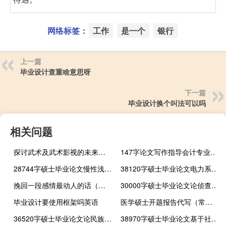
网络标签：
工作
是一个
银行
上一篇
毕业设计查重啥意思呀
下一篇
毕业设计换个叫法可以吗
相关问题
探讨武术及武术影视的未来发展,中国电影史上的网络小说与1500字论文
147字论文写作指导会计专业毕业论文参考课题2
28744字硕士毕业论文慢性浅表性胃炎药物治疗文献的循证医学研究
38120字硕士毕业论文电力系统安全稳定储能容量概念分析
挽回一段感情最动人的话（挽回感情的最后一招）
30000字硕士毕业论文论侦查阶段恢复性司法有限适用的制度完善
毕业设计要使用框架吗英语
医学硕士开题报告代写（常见问题）,如何撰写临床医学专业硕士毕业报告
36520字硕士毕业论文论民族社会工作的实践
38970字硕士毕业论文基于社会语言学的网络校园小说名称研究