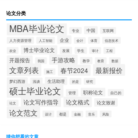
论文分类
MBA毕业论文
中国
专业
互联网
企业
人力资源管理
人工智能
体育
信息技术
会计
博士毕业论文
发展
农业
学生
审计
工程
手游攻略
开题报告
教学
我国
教育
数据
文章列表
最新报价
春节2024
施工
生活助理
梦幻西游
浅谈
的是
研究
硕士毕业论文
职称论文
管理
自己的
论文写作指导
论文格式
论文致谢
论文
论文范文
设计
都是
音乐
风险
金融
猜你想看的文章