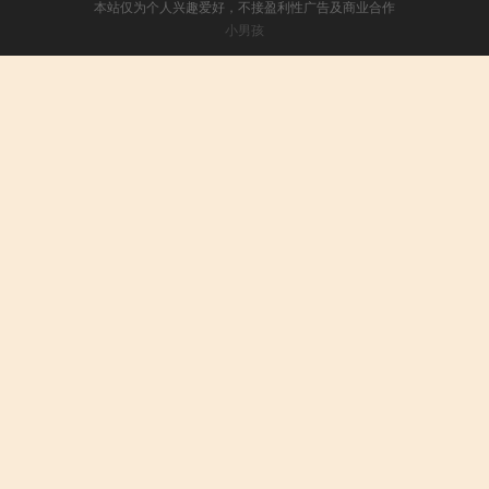
本站仅为个人兴趣爱好，不接盈利性广告及商业合作
小男孩