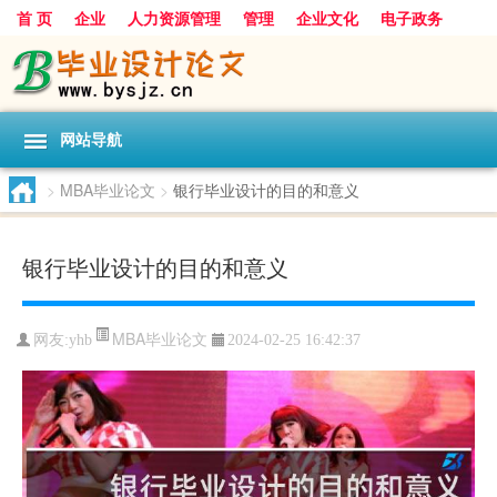
首 页
企业
人力资源管理
管理
企业文化
电子政务
数据
旅游
项目
浅谈
发展
网站导航
>
MBA毕业论文
>
银行毕业设计的目的和意义
银行毕业设计的目的和意义
MBA毕业论文
网友:
yhb
2024-02-25 16:42:37