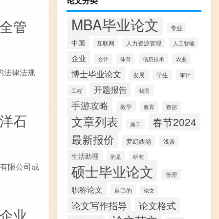
论文分类
MBA毕业论文
安全管
专业
中国
互联网
人力资源管理
人工智能
企业
体育
信息技术
农业
会计
的法律法规
博士毕业论文
发展
学生
审计
开题报告
工程
我国
手游攻略
教学
教育
数据
海洋石
文章列表
春节2024
施工
最新报价
梦幻西游
浅谈
生活助理
的是
研究
)有限公司成
硕士毕业论文
管理
职称论文
自己的
论文
论文写作指导
论文格式
油企业