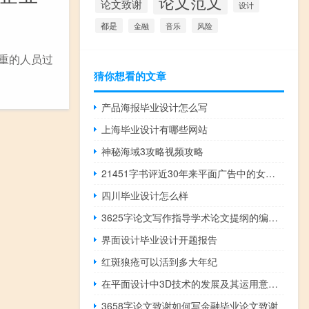
论文范文
论文致谢
设计
都是
音乐
风险
金融
严重的人员过
猜你想看的文章
产品海报毕业设计怎么写
上海毕业设计有哪些网站
神秘海域3攻略视频攻略
21451字书评近30年来平面广告中的女性符号研究
四川毕业设计怎么样
3625字论文写作指导学术论文提纲的编写要求
界面设计毕业设计开题报告
红斑狼疮可以活到多大年纪
在平面设计中3D技术的发展及其运用意义,平面设计和三维设计一样吗
3658字论文致谢如何写金融毕业论文致谢