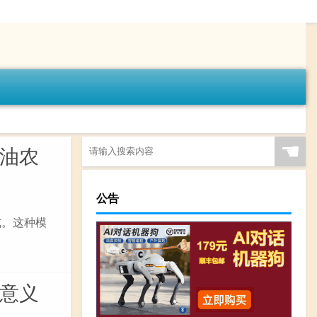
☚
石油农
公告
式。这种模
的意义