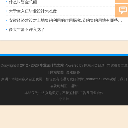
什么叫资金总额
大学生入伍毕业设计怎么做
安徽经济建设对土地集约利用的作用探究,节约集约用地有哪些措施和方法？
多大年龄不许入党了
Copyright © 2012 - 2026
毕业设计范文站
Powered by
网站分类目录
|
精选推荐文章
|
网站地图
|
疑难解答
声明：本站内容来自互联网，如信息有错误可发邮件到f_fb#foxmail.com说明，我们
会及时纠正，谢谢
本站仅为个人兴趣爱好，不接盈利性广告及商业合作
小男孩