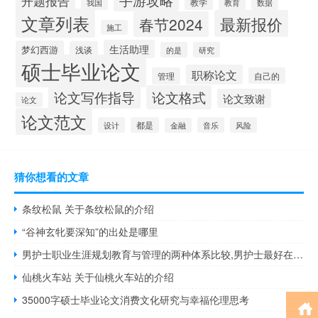
开题报告
教学
我国
教育
数据
文章列表
最新报价
春节2024
施工
生活助理
梦幻西游
浅谈
的是
研究
硕士毕业论文
职称论文
管理
自己的
论文写作指导
论文格式
论文致谢
论文
论文范文
设计
都是
音乐
风险
金融
猜你想看的文章
条纹松鼠 关于条纹松鼠的介绍
“谷神玄牝要深知”的出处是哪里
男护士职业生涯规划教育与管理的两种体系比较,男护士最好在哪个部门实习？
仙桃火车站 关于仙桃火车站的介绍
35000字硕士毕业论文消费文化研究与幸福伦理思考