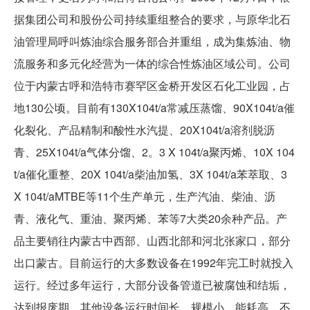
据集团公司和股份公司持续重组整合的要求，与原华北石
油管理局呼叫炼油综合服务部合并重组，成为集炼油、物
流服务和多元化经营为一体的综合性炼油区域公司。公司
位于内蒙古呼和浩特市赛罕区金桥开发区石化工业园，占
地130公顷。目前有130X104t/a常减压蒸馏、90X104t/a催
化裂化、产品精制和酸性水汽提、20X104t/a溶剂脱沥
青、25X104t/a气体分馏、2。3 X 104t/a聚丙烯、10X 104
t/a催化重整、20X 104t/a柴油加氢、3X 104t/a苯萃取、3
X 104t/aMTBE等11个生产单元，生产汽油、柴油、沥
青、液化气、重油、聚丙烯、苯等7大类20余种产品。产
品主要销往内蒙古中西部、山西北部和河北张家口，部分
出口蒙古。目前运行的大多数设备在1992年完工时就投入
运行。经过多年运行，大部分设备管道已被腐蚀和结垢，
达到报废期。其他设备运行时间长、规模小、能耗高，不