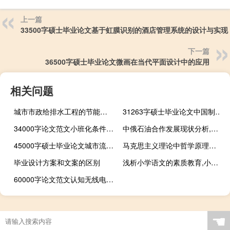
上一篇
33500字硕士毕业论文基于虹膜识别的酒店管理系统的设计与实现
下一篇
36500字硕士毕业论文微画在当代平面设计中的应用
相关问题
城市市政给排水工程的节能理念和节能技术应用,如何计算城市给排水管道的数量
31263字硕士毕业论文中国制造业出口贸易国际竞争力研究
34000字论文范文小班化条件下高中数学课堂合作学习的探讨
中俄石油合作发展现状分析,中俄能源合作对双方的意义
45000字硕士毕业论文城市流动人口信息库的分析与设计
马克思主义理论中哲学原理的重要性,马克思主义哲学中的发展观
毕业设计方案和文案的区别
浅析小学语文的素质教育,小学语文教学中如何实施素质教育
60000字论文范文认知无线电中跳频信号检测方案的设计
☚