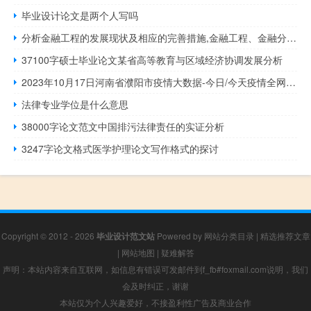
毕业设计论文是两个人写吗
分析金融工程的发展现状及相应的完善措施,金融工程、金融分析和金融有什么不同？
37100字硕士毕业论文某省高等教育与区域经济协调发展分析
2023年10月17日河南省濮阳市疫情大数据-今日/今天疫情全网搜索最新实时消息动态情况通知播报
法律专业学位是什么意思
38000字论文范文中国排污法律责任的实证分析
3247字论文格式医学护理论文写作格式的探讨
Copyright © 2012 - 2026
毕业设计范文站
Powered by
网站分类目录
|
精选推荐文章
|
网站地图
|
疑难解答
声明：本站内容来自互联网，如信息有错误可发邮件到f_fb#foxmail.com说明，我们
会及时纠正，谢谢
本站仅为个人兴趣爱好，不接盈利性广告及商业合作