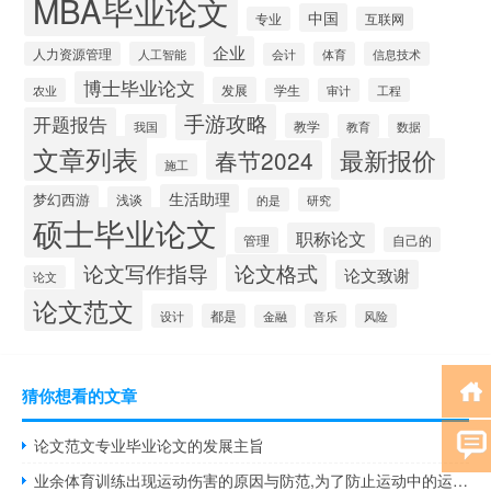
MBA毕业论文
中国
专业
互联网
企业
人力资源管理
人工智能
体育
信息技术
会计
博士毕业论文
发展
农业
学生
审计
工程
手游攻略
开题报告
教学
我国
教育
数据
文章列表
最新报价
春节2024
施工
生活助理
梦幻西游
浅谈
的是
研究
硕士毕业论文
职称论文
管理
自己的
论文写作指导
论文格式
论文致谢
论文
论文范文
设计
都是
音乐
风险
金融
猜你想看的文章
论文范文专业毕业论文的发展主旨
业余体育训练出现运动伤害的原因与防范,为了防止运动中的运动损伤，应该采取以下哪一项措施？