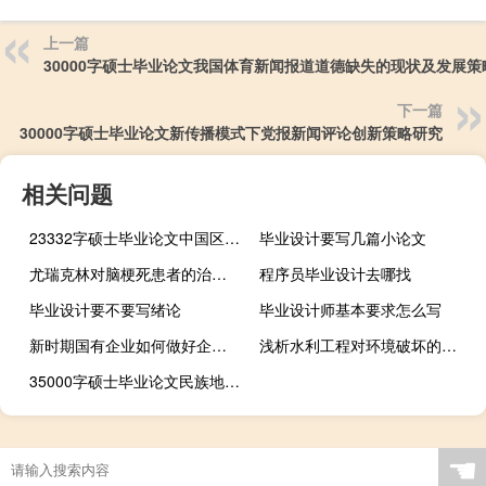
上一篇
30000字硕士毕业论文我国体育新闻报道道德缺失的现状及发展策
下一篇
30000字硕士毕业论文新传播模式下党报新闻评论创新策略研究
相关问题
23332字硕士毕业论文中国区域差异的资源安全程度及空
毕业设计要写几篇小论文
尤瑞克林对脑梗死患者的治疗效果研究,尿激肽原酶对腔隙性脑梗死和已经获得7年的脑梗死有影响吗？
程序员毕业设计去哪找
毕业设计要不要写绪论
毕业设计师基本要求怎么写
新时期国有企业如何做好企业文化建设,新形势下如何做好国有企业的宣传思想工作
浅析水利工程对环境破坏的优化措施,水利工程的建设对环境有什么影响
35000字硕士毕业论文民族地区学校党建研究——以M市学校党建为例
☚