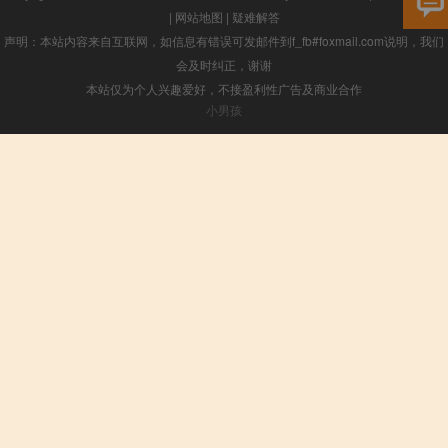
|
网站地图
|
疑难解答
声明：本站内容来自互联网，如信息有错误可发邮件到f_fb#foxmail.com说明，我们
会及时纠正，谢谢
本站仅为个人兴趣爱好，不接盈利性广告及商业合作
小男孩