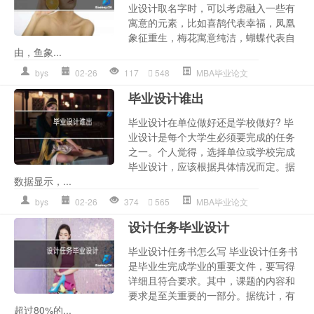
业设计取名字时，可以考虑融入一些有
寓意的元素，比如喜鹊代表幸福，凤凰
象征重生，梅花寓意纯洁，蝴蝶代表自
由，鱼象...
bys
02-26
117
548
MBA毕业论文
毕业设计谁出
毕业设计在单位做好还是学校做好? 毕
业设计是每个大学生必须要完成的任务
之一。个人觉得，选择单位或学校完成
毕业设计，应该根据具体情况而定。据
数据显示，...
bys
02-26
374
565
MBA毕业论文
设计任务毕业设计
毕业设计任务书怎么写 毕业设计任务书
是毕业生完成学业的重要文件，要写得
详细且符合要求。其中，课题的内容和
要求是至关重要的一部分。据统计，有
超过80%的...