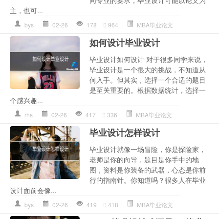
同专业的要求，毕业设计可能以论文为
主，也可...
bys
02-26
178
964
MBA毕业论文
如何设计毕业设计
毕业设计如何设计 对于很多同学来说，
毕业设计是一个很大的挑战，不知道从
何入手。但其实，选择一个合适的题目
是至关重要的。根据数据统计，选择一
个感兴趣...
rhs
02-26
417
336
MBA毕业论文
毕业设计怎样设计
毕业设计就像一场冒险，你是探险家，
老师是你的向导，题目是你手中的地
图，资料是你装备的武器，心态是你前
行的指南针。你知道吗？很多人在毕业
设计面前会像...
bys
02-26
419
418
MBA毕业论文