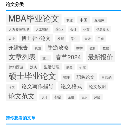
论文分类
MBA毕业论文
中国
专业
互联网
企业
人力资源管理
人工智能
体育
信息技术
会计
博士毕业论文
发展
农业
学生
审计
工程
手游攻略
开题报告
教学
我国
教育
数据
文章列表
最新报价
春节2024
施工
生活助理
梦幻西游
浅谈
的是
研究
硕士毕业论文
职称论文
管理
自己的
论文写作指导
论文格式
论文致谢
论文
论文范文
设计
都是
音乐
风险
金融
猜你想看的文章