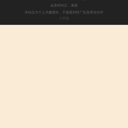
会及时纠正，谢谢
本站仅为个人兴趣爱好，不接盈利性广告及商业合作
小男孩