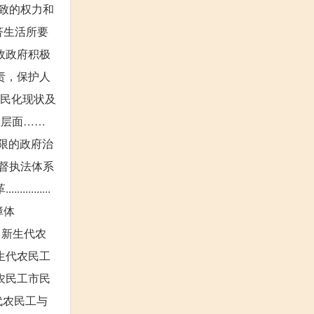
致的权力和
济生活所要
政政府积极
责，保护人
工市民化现状及
、思想层面……
节有限的政府治
五节政府监督执法体系
.......
障体
响，新生代农
生代农民工
农民工市民
代农民工与