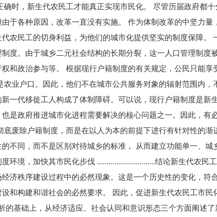
正确时，新生代农民工才能真正实现市民化。 尽管历届政府都十
由于各种原因，改革一直没有实施。 作为体制改革的中坚力量
代农民工的切身利益，为他们的城市化提供坚实的制度保障。 
理制度。由于城乡二元社会结构的长期分裂，这一人口管理制度
权和政治参与等。 根据现行户籍制度的有关规定，公民只能享
是农业户口。因此，他们不在城市公共服务对象的辐射范围内，
的新一代移徙工人构成了体制障碍。可以说，现行户籍制度是新
，也是政府推进城市化进程需要解决的核心问题之一。因此，有
彻底废除户籍制度，而是在以人为本的前提下进行有针对性的渐
的不同，而不是区别对待城乡的标准， 从而建立功能单一、城
化步伐 ..............................结论新生代农
场经济秩序建设过程中的必然现象。这是一个历史性的变化，符
设和构建和谐社会的必然要求。 因此，促进新生代农民工市民
分析的基础上，从经济适应、社会认同和意识形态三个方面阐述了