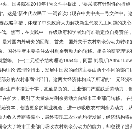
央、国务院在2010年1号文件中提出，“要采取有针对性的措施
”。这是“新生代农民工”一词首次出现在中共中央一号文件中。
重要战略举措，体现了中央政府大力解决新生代农民工问题的决心
步伐。然而，在实践中，各级政府和学者如何准确定位自身责任
.............是对国内外研究的回顾。首先，国外关于农村剩余劳动力转
象。国外学者主要关注农村剩余劳动力的转移。相关的研究理论
(一)二元经济结构理论1954年，阿瑟·刘易斯(Arthur Lewi
构理论 该理论指出，发展中国家的经济主要由两个不同的部门
部分的农村非商业部门。这两大经济体构成了所谓的“二元经济结
边际生产率接近于零，甚至是负的。工业部门严重缺乏劳动力，
正在扩大，吸引了大量农村剩余劳动力向城市工业部门转移。 在
原始资本，创造更多的就业机会，进一步吸收农村剩余劳动力，
动力收入差距将缩小，最终实现工农业的均衡发展，经济结构将
面夸大了城市工业部门吸收农村剩余劳动力的能力，却忽视了提