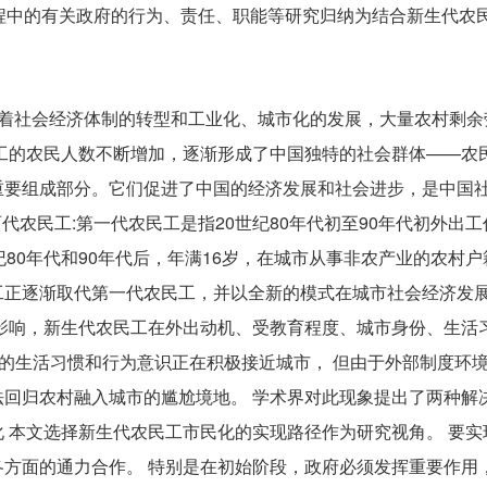
程中的有关政府的行为、责任、职能等研究归纳为结合新生代农
随着社会经济体制的转型和工业化、城市化的发展，大量农村剩余
工的农民人数不断增加，逐渐形成了中国独特的社会群体——农民
重要组成部分。它们促进了中国的经济发展和社会进步，是中国
代农民工:第一代农民工是指20世纪80年代初至90年代初外出
80年代和90年代后，年满16岁，在城市从事非农产业的农村户
工正逐渐取代第一代农民工，并以全新的模式在城市社会经济发
影响，新生代农民工在外出动机、受教育程度、城市身份、生活
工的生活习惯和行为意识正在积极接近城市， 但由于外部制度环
回归农村融入城市的尴尬境地。 学术界对此现象提出了两种解决
 本文选择新生代农民工市民化的实现路径作为研究视角。 要实
方面的通力合作。 特别是在初始阶段，政府必须发挥重要作用