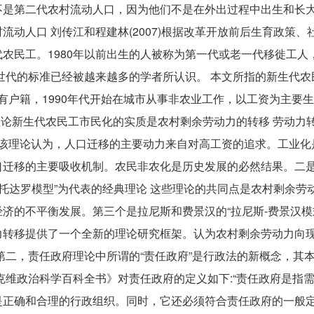
不是第二代农村流动人口，因为他们不是在外出过程中出生和长
动人口 刘传江和程建林(2007)根据改革开放前后生育政策、
民工。1980年以前出生的人被称为第一代或老一代移徙工人，
世代的标准已经被越来越多的学者所认识。 本文所指的新生代农
仍有户籍，1990年代开始在城市从事非农业工作，以工资为主要
关理论综述1。劳动力转移理论新生代农民工市民化的实质是农村剩余劳动力的转移 劳
 该理论认为，人口迁移的主要动力来自对高工资的追求。工业化
口迁移的主要吸收机制。农民非农化是历史发展的必然结果。二
的“托达罗模型”为代表的经典理论 这些理论的共同点是农村剩余劳
济的不平衡发展。第三个是拉尼斯和费景汉的“拉尼斯-费景汉模
力转移提供了一个全新的理论研究框架。认为农村剩余劳动力向
第二，责任政府理论中所谓的“责任政府”是行政法的新概念，其
克维政治科学百科全书》对责任政府的定义如下:“责任政府是指
正确和合理的行政组织。同时，它还必须符合责任政府的一般定