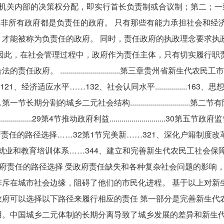
政机关内部的决策权分配，即实行首长负责制或合议制；第二；一
并非所有政府都是负责任的政府。 只有那些有能力承担社会和经
才能被称为负责任的政府。 同时，责任政府的执政理念要求执
因此，在社会管理过程中，政府作为责任主体，只有切实履行职
.............................第三章贵州省新生代农民
.121、经济适应水平……132、社会认同水平................163
乡二元社会结构..............................第二
................29第4节推动政府利益............................30第
中政府责任的路径选择……32第1节完美新……321、深化户籍制度改革.........
........333、改革就业和教育培训体系……344、建立和完善新生代农民工社会保
新生代农民工市民化进程中政府责任的路径选择 受政府责任缺失和各种复杂社会问题的影
斥在城市社会边缘，阻碍了他们的市民化进程。 基于以上对新
府可以选择以下路径来履行相应的责任 第一部分是完善新生代
用。中国城乡二元体制的长期分离导致了城乡发展的差异和新生