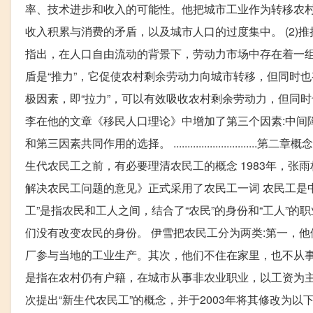
率、技术进步和收入的可能性。他把城市工业作为转移农村
收入积累与消费的矛盾，以及城市人口的过度集中。 (2)推
指出，在人口自由流动的背景下，劳动力市场中存在着一组相
盾是“推力”，它促使农村剩余劳动力向城市转移，但同时也
极因素，即“拉力”，可以有效吸收农村剩余劳动力，但同时也
李在他的文章《移民人口理论》中增加了第三个因素:中间
和第三因素共同作用的选择。 ......................
生代农民工之前，有必要理清农民工的概念 1983年，张雨
解决农民工问题的意见》正式采用了农民工一词 农民工是
工”是指农民和工人之间，结合了“农民”的身份和“工人”
们没有改变农民的身份。 伊雪把农民工分为两类:第一，
厂参与当地的工业生产。其次，他们不住在家里，也不从事
是指在农村仍有户籍，在城市从事非农业职业，以工资为主要
次提出“新生代农民工”的概念，并于2003年将其修改为以