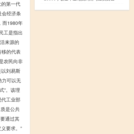
大的第一代
社会经济条
而1980年
民工是指出
生活来源的
动力转移的代表
是农民向非
是以刘易斯
动力可以无
式”。该理
现代工业部
本质是公共
需要通过其
义要求。”