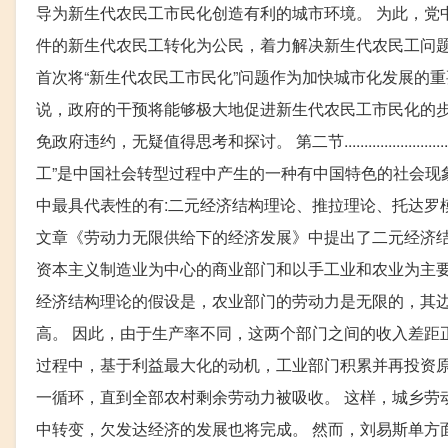
导为新生代农民工市民化创造有利的城市环境。 为此，党中
件的新生代农民工转化为公民，着力解决新生代农民工问题
首次将“新生代农民工市民化”问题作为加快城市化发展的
说，政府的干预将能够极大地促进新生代农民工市民化的
免政府违约，无疑值得思考和探讨。 第二节...............
工”是中国社会转型过程中产生的一种有中国特色的社会现
中最具代表性的有:二元经济结构理论、推拉理论、托达罗模型等。 
文章《劳动力无限供给下的经济发展》中提出了二元经济结
资本主义制造业为中心的商业部门和以手工业和农业为主要
经济结构理论的假设是，农业部门的劳动力是无限的，其
高。 因此，由于生产率不同，这两个部门之间的收入差距
过程中，基于利益最大化的动机，工业部门积累并再投资
一循环，直到全部农村剩余劳动力被吸收。 这样，城乡劳
中转变，欠发达经济的发展也将完成。 然而，刘易斯单方