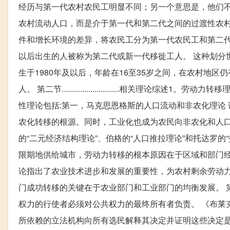
经历与第一代农村农民工明显不同；另一个意思是，他们
农村流动人口，而是介于第一代和第二代之间的过渡性农村流
件和增长环境的差异，将农民工分为第一代农民工和第二代农
以后出生的人被称为第二代或新一代移徙工人。 这种划分
生于1980年及以后，年龄在16至35岁之间，在农村地区
人。 第二节............................相
性理论包括:第一，马克思恩格斯的人口流动和非农化理论
农化转移的根源。同时，工业化也成为农民向非农化和人
的“二元经济结构理论”、伯格的“人口推拉理论”和托达罗
限期地供给城市，劳动力转移的根本原因在于区域和部门经
论指出了农业技术进步和发展的重要性，为农村剩余劳动
门成功转移的关键在于农业部门和工业部门的均衡发展。 
权力的行使者必须对公共权力的最终所有者负责。 《布莱
所依赖的立法机构向所有选民解释其决定并证明这些决定是