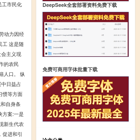
民工市民化
DeepSeek全套部署资料免费下载
劳动力因经
工 这是随
社会主义现
工作的农民
免费可商用字体批量下载
籍人口。 纵
展中日益占
习惯等方面
境和自身条
方案:一是
现新生代农
，促进和引