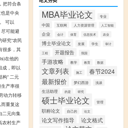
论文分类
，把符合条
MBA毕业论文
这也是中央
专业
。 可以
中国
互联网
人力资源管理
人工智能
，尽可能避
企业
体育
信息技术
农业
会计
移的研究“农民
博士毕业论文
发展
学生
审计
有很多，其
开题报告
工程
我国
s)在他的
手游攻略
教学
教育
数据
组成，即以
文章列表
春节2024
施工
构” 二元
最新报价
梦幻西游
浅谈
但生产率很
生活助理
的是
研究
劳动力转移
硕士毕业论文
管理
从而重复这
职称论文
自己的
论文
由二元向集
论文写作指导
论文格式
高农村生产