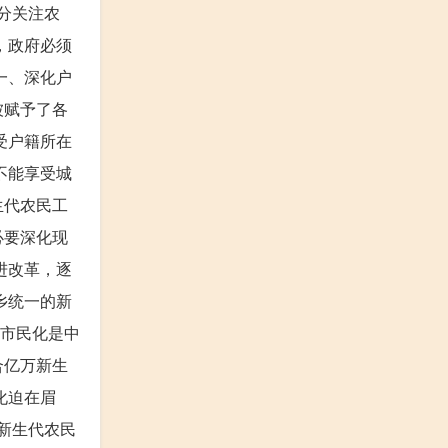
分关注农
，政府必须
一、深化户
被赋予了各
受户籍所在
不能享受城
生代农民工
必要深化现
进改革，逐
乡统一的新
民工市民化是中
合亿万新生
化迫在眉
新生代农民