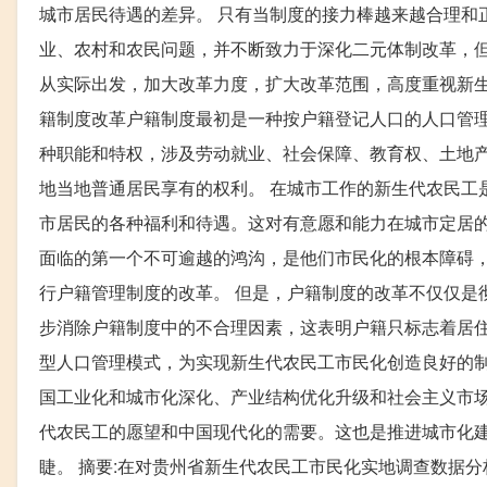
城市居民待遇的差异。 只有当制度的接力棒越来越合理和
业、农村和农民问题，并不断致力于深化二元体制改革，但
从实际出发，加大改革力度，扩大改革范围，高度重视新生
籍制度改革户籍制度最初是一种按户籍登记人口的人口管
种职能和特权，涉及劳动就业、社会保障、教育权、土地产
地当地普通居民享有的权利。 在城市工作的新生代农民工
市居民的各种福利和待遇。这对有意愿和能力在城市定居
面临的第一个不可逾越的鸿沟，是他们市民化的根本障碍
行户籍管理制度的改革。 但是，户籍制度的改革不仅仅是
步消除户籍制度中的不合理因素，这表明户籍只标志着居住
型人口管理模式，为实现新生代农民工市民化创造良好的制度环境，加快其市民
国工业化和城市化深化、产业结构优化升级和社会主义市
代农民工的愿望和中国现代化的需要。这也是推进城市化建
睫。 摘要:在对贵州省新生代农民工市民化实地调查数据