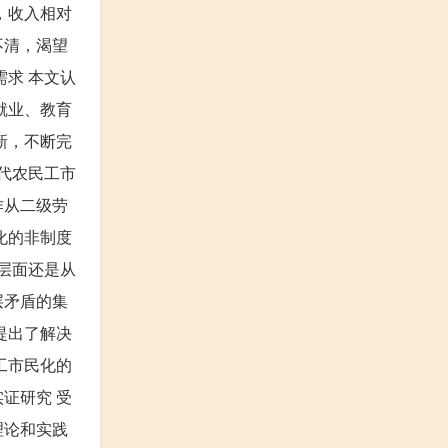
，收入相对
不清，渴望
求 本文认
就业、教育
新，不断完
代农民工市
作从二级劳
化的非制度
层面还是从
层矛盾的集
提出了解决
工市民化的
证研究 受
理论和实践