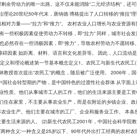
剩余劳动力的唯一出路。这不仅未能消除“二元经济结构”，还可
拉理论20世纪50年代末，唐纳德·博格提出了人口转移的“推拉”理
对力量——“拉力”和“推力”。 农村农业人口增长与农业资源
有一些积极因素促使劳动力不转移，即“拉力” 同样，城市社会
必然存在一些消极因素，即“推力”，导致农村劳动力不愿转移。 
障碍因素 如距离、材料、语言和文化差异等。 因此，人口流动
........第二章概念定义和理论概述第一节基本概念定义1。农民工与新生代农民工
林教授首次提出“农民工”的概念，随后被广泛使用。 2006年，
中国社会转型期的产物，是中国特色的过渡性社会群体 从字面上
的职业性质。他们从事城市工人的工作，他们的生活来源主要是工
他们住在家里，不主要从事农业生产，而是在附近的乡镇企业、政
农业生产。他们主要在城市的工厂、企业和服务业工作。 本条
生活来源的人。 (2)新生代农民工2001年，中国社会科学院
下两种含义:一种含义是25岁以下、90年代外出打工经商的农村