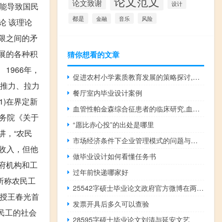
论文范文
论文致谢
设计
能导致国民
都是
音乐
风险
金融
论 该理论
有限之间的矛
发展的各种积
猜你想看的文章
1966年，
促进农村小学素质教育发展的策略探讨,农村小学如何实施素质教育
是推力、拉力
餐厅室内毕业设计案例
(1)在界定新
血管性帕金森综合征患者的临床研究,血管性帕金森综合征的症状是什么？
国务院《关于
“愿比赤心投”的出处是哪里
讲，“农民
市场经济条件下企业管理模式的问题与完善,在市场经济条件下，民营企业员工是否拥有民主管理权？
资收入，但他
做毕业设计如何看懂任务书
府机构和工
过年前快递哪家好
所称农民工
25542字硕士毕业论文政府官方微博在两个舆论领域间传播的运作研究
教授王春光首
发票开具后多久可以查验
农民工的社会
28595字硕士毕业论文刘清与延安文艺