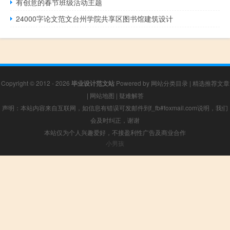
有创意的春节班级活动主题
24000字论文范文台州学院共享区图书馆建筑设计
Copyright © 2012 - 2026
毕业设计范文站
Powered by
网站分类目录
|
精选推荐文章
|
网站地图
|
疑难解答
声明：本站内容来自互联网，如信息有错误可发邮件到f_fb#foxmail.com说明，我们
会及时纠正，谢谢
本站仅为个人兴趣爱好，不接盈利性广告及商业合作
小男孩