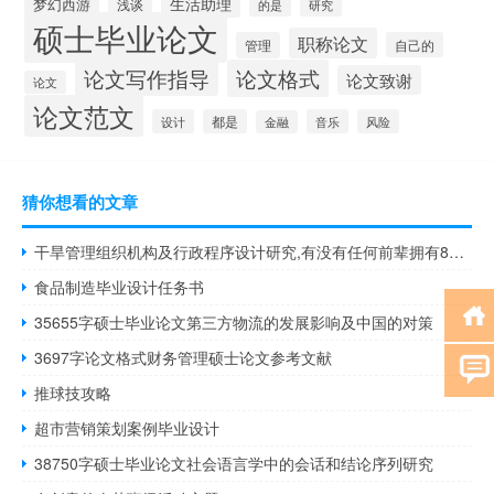
生活助理
梦幻西游
浅谈
的是
研究
硕士毕业论文
职称论文
管理
自己的
论文写作指导
论文格式
论文致谢
论文
论文范文
设计
都是
音乐
风险
金融
猜你想看的文章
干旱管理组织机构及行政程序设计研究,有没有任何前辈拥有838个数据结构和程序设计数据
食品制造毕业设计任务书
35655字硕士毕业论文第三方物流的发展影响及中国的对策
3697字论文格式财务管理硕士论文参考文献
推球技攻略
超市营销策划案例毕业设计
38750字硕士毕业论文社会语言学中的会话和结论序列研究