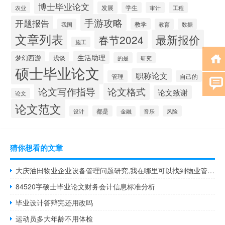
博士毕业论文
发展
农业
学生
审计
工程
手游攻略
开题报告
教学
我国
教育
数据
文章列表
最新报价
春节2024
施工
生活助理
梦幻西游
浅谈
的是
研究
硕士毕业论文
职称论文
管理
自己的
论文写作指导
论文格式
论文致谢
论文
论文范文
设计
都是
音乐
风险
金融
猜你想看的文章
大庆油田物业企业设备管理问题研究,我在哪里可以找到物业管理论文的参考资料？
84520字硕士毕业论文财务会计信息标准分析
毕业设计答辩完还用改吗
运动员多大年龄不用体检