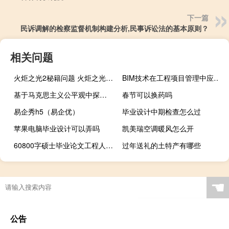
下一篇
民诉调解的检察监督机制构建分析,民事诉讼法的基本原则？
相关问题
火炬之光2秘籍问题 火炬之光2流程攻略
BIM技术在工程项目管理中应用优势,建筑工程中应用建筑信息管理的优势是什么
基于马克思主义公平观中探讨共享发展理念,管理中功利主义、权利、公平和一体化的含义是什么？
春节可以换药吗
易企秀h5（易企优）
毕业设计中期检查怎么过
苹果电脑毕业设计可以弄吗
凯美瑞空调暖风怎么开
60800字硕士毕业论文工程人才的最新类型及其课程研究
过年送礼的土特产有哪些
☚
公告