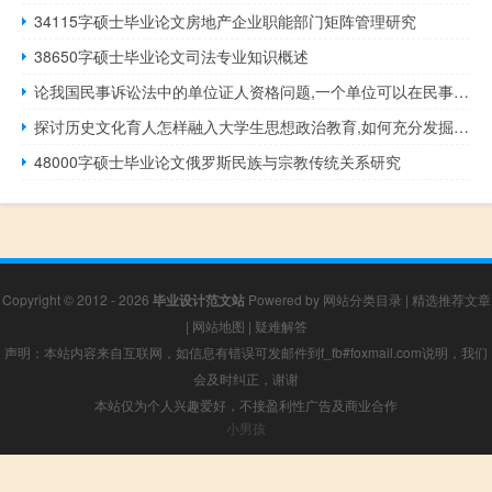
34115字硕士毕业论文房地产企业职能部门矩阵管理研究
38650字硕士毕业论文司法专业知识概述
论我国民事诉讼法中的单位证人资格问题,一个单位可以在民事诉讼中作证吗？
探讨历史文化育人怎样融入大学生思想政治教育,如何充分发掘和利用学科中蕴含的思想政治教育资源...
48000字硕士毕业论文俄罗斯民族与宗教传统关系研究
Copyright © 2012 - 2026
毕业设计范文站
Powered by
网站分类目录
|
精选推荐文章
|
网站地图
|
疑难解答
声明：本站内容来自互联网，如信息有错误可发邮件到f_fb#foxmail.com说明，我们
会及时纠正，谢谢
本站仅为个人兴趣爱好，不接盈利性广告及商业合作
小男孩