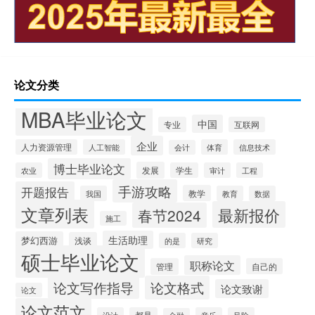
论文分类
MBA毕业论文
中国
专业
互联网
企业
人力资源管理
人工智能
体育
信息技术
会计
博士毕业论文
发展
农业
学生
审计
工程
手游攻略
开题报告
教学
我国
教育
数据
文章列表
最新报价
春节2024
施工
生活助理
梦幻西游
浅谈
的是
研究
硕士毕业论文
职称论文
管理
自己的
论文写作指导
论文格式
论文致谢
论文
论文范文