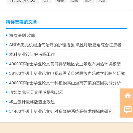
设计
都是
音乐
风险
金融
猜你想看的文章
海盗法则 攻略
ARDS患儿机械通气治疗的护理措施,急性呼吸窘迫综合征患者使用的最长机械通气模式是什么？
本科毕业设计好考吗工作
40000字硕士毕业论文黄河典型地区农业景观布局热环境模型研究
36100字硕士毕业论文电视选秀节目对民族声乐教学影响的研究
40000字硕士毕业论文一种植物高山游离芥菜的基因功能分析
假如给我三天光明感悟和启示
毕业设计最终版查重没过
54400字硕士毕业论文针对多降解系统高技术领域的研究