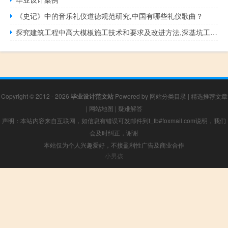
《史记》中的音乐礼仪道德规范研究,中国有哪些礼仪歌曲？
探究建筑工程中高大模板施工技术和要求及改进方法,深基坑工程、地下开挖工程、高大模板工程，30m及以上...
Copyright © 2012 - 2026
毕业设计范文站
Powered by
网站分类目录
|
精选推荐文章
|
网站地图
|
疑难解答
声明：本站内容来自互联网，如信息有错误可发邮件到f_fb#foxmail.com说明，我们
会及时纠正，谢谢
本站仅为个人兴趣爱好，不接盈利性广告及商业合作
小男孩