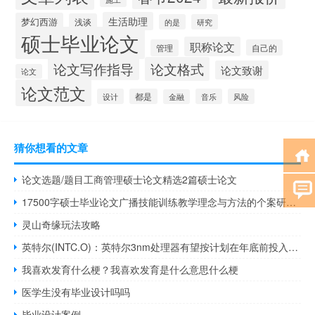
生活助理
梦幻西游
浅谈
的是
研究
硕士毕业论文
职称论文
管理
自己的
论文写作指导
论文格式
论文致谢
论文
论文范文
设计
都是
音乐
风险
金融
猜你想看的文章
论文选题/题目工商管理硕士论文精选2篇硕士论文
17500字硕士毕业论文广播技能训练教学理念与方法的个案研究——以央视“24小时”栏目为例
灵山奇缘玩法攻略
英特尔(INTC.O)：英特尔3nm处理器有望按计划在年底前投入使用
我喜欢发育什么梗？我喜欢发育是什么意思什么梗
医学生没有毕业设计吗吗
毕业设计案例