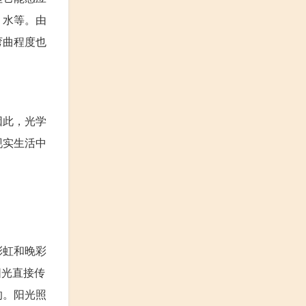
、水等。由
弯曲程度也
因此，光学
现实生活中
彩虹和晚彩
阳光直接传
的。阳光照