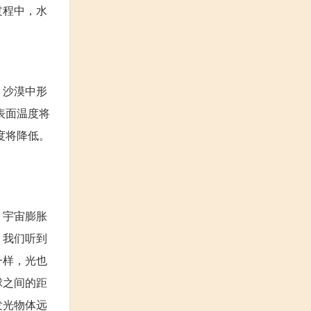
过程中，水
。沙漠中形
表面温度将
度将降低。
。宇宙膨胀
，我们听到
一样，光也
球之间的距
发光物体远