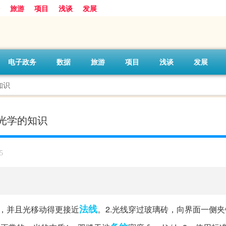
旅游
项目
浅谈
发展
电子政务
数据
旅游
项目
浅谈
发展
知识
光学的知识
5
法线
，并且光移动得更接近
。2.光线穿过玻璃砖，向界面一侧