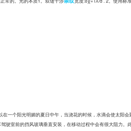
条纹
是正常的。光的本质1。双缝干涉
宽度:δχ= lλ/d . 2。使
以在一个阳光明媚的夏日中午，当浇花的时候，水滴会使太阳会
车驾驶室前的挡风玻璃垂直安装，在移动过程中会有很大阻力。