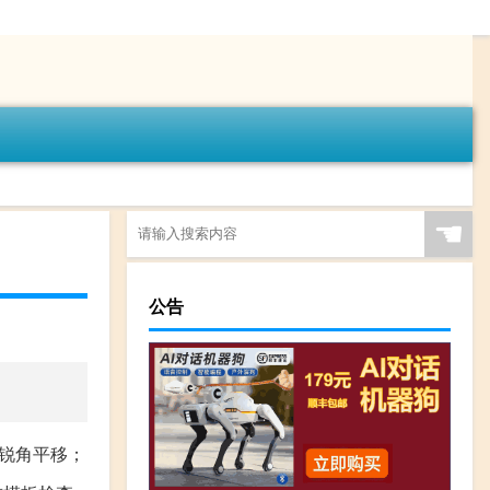
☚
公告
夹锐角平移；