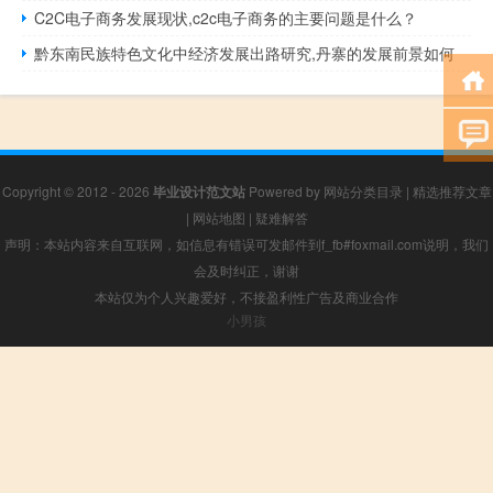
C2C电子商务发展现状,c2c电子商务的主要问题是什么？
黔东南民族特色文化中经济发展出路研究,丹寨的发展前景如何
Copyright © 2012 - 2026
毕业设计范文站
Powered by
网站分类目录
|
精选推荐文章
|
网站地图
|
疑难解答
声明：本站内容来自互联网，如信息有错误可发邮件到f_fb#foxmail.com说明，我们
会及时纠正，谢谢
本站仅为个人兴趣爱好，不接盈利性广告及商业合作
小男孩