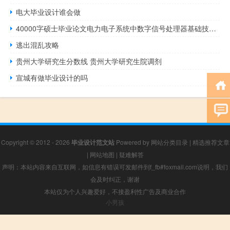
电大毕业设计谁会做
40000字硕士毕业论文电力电子系统中数字信号处理器基础技术的研究
逃出混乱攻略
贵州大学研究生分数线 贵州大学研究生院调剂
宣城有做毕业设计的吗
Copyright © 2012 - 2026
毕业设计范文站
Powered by
网站分类目录
|
精选推荐文章
|
网站地图
|
疑难解答
声明：本站内容来自互联网，如信息有错误可发邮件到f_fb#foxmail.com说明，我们
会及时纠正，谢谢
本站仅为个人兴趣爱好，不接盈利性广告及商业合作
小男孩