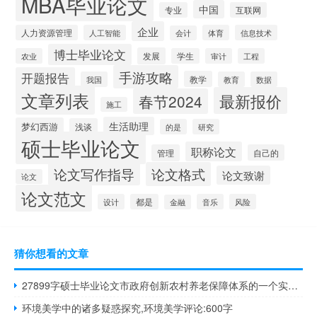
MBA毕业论文
中国
专业
互联网
企业
人力资源管理
人工智能
体育
信息技术
会计
博士毕业论文
发展
农业
学生
审计
工程
手游攻略
开题报告
教学
我国
教育
数据
文章列表
最新报价
春节2024
施工
生活助理
梦幻西游
浅谈
的是
研究
硕士毕业论文
职称论文
管理
自己的
论文写作指导
论文格式
论文致谢
论文
论文范文
设计
都是
音乐
风险
金融
猜你想看的文章
27899字硕士毕业论文市政府创新农村养老保障体系的一个实例综述
环境美学中的诸多疑惑探究,环境美学评论:600字