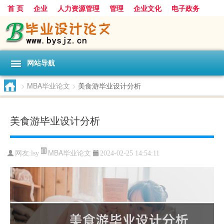
首 页
企业
人力资源管理
管理
企业文化
电子政务
数据
旅游
项目
浅谈
发展
网站导航
>
MBA毕业论文
>
美食游毕业设计分析
美食游毕业设计分析
MBA毕业论文
网友:
lsy
2024-02-25 14:54:11