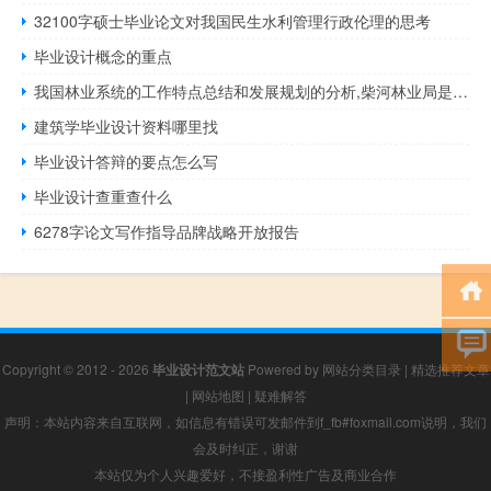
32100字硕士毕业论文对我国民生水利管理行政伦理的思考
毕业设计概念的重点
我国林业系统的工作特点总结和发展规划的分析,柴河林业局是柴河林业局的前身吗
建筑学毕业设计资料哪里找
毕业设计答辩的要点怎么写
毕业设计查重查什么
6278字论文写作指导品牌战略开放报告
Copyright © 2012 - 2026
毕业设计范文站
Powered by
网站分类目录
|
精选推荐文章
|
网站地图
|
疑难解答
声明：本站内容来自互联网，如信息有错误可发邮件到f_fb#foxmail.com说明，我们
会及时纠正，谢谢
本站仅为个人兴趣爱好，不接盈利性广告及商业合作