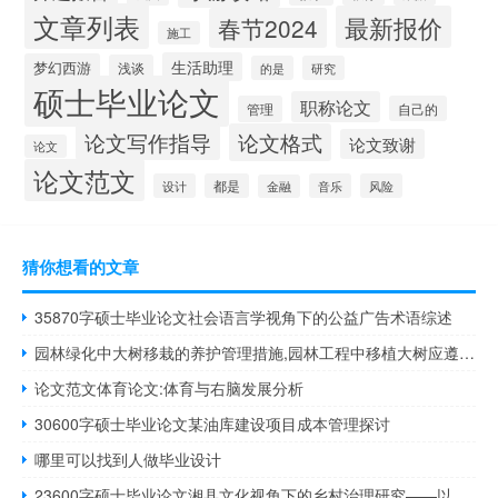
文章列表
最新报价
春节2024
施工
生活助理
梦幻西游
浅谈
的是
研究
硕士毕业论文
职称论文
管理
自己的
论文写作指导
论文格式
论文致谢
论文
论文范文
设计
都是
音乐
风险
金融
猜你想看的文章
35870字硕士毕业论文社会语言学视角下的公益广告术语综述
园林绿化中大树移栽的养护管理措施,园林工程中移植大树应遵循什么原则
论文范文体育论文:体育与右脑发展分析
30600字硕士毕业论文某油库建设项目成本管理探讨
哪里可以找到人做毕业设计
23600字硕士毕业论文湘县文化视角下的乡村治理研究——以南昌西湖李佳为例