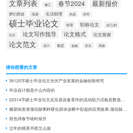
文章列表
最新报价
春节2024
施工
生活助理
梦幻西游
浅谈
的是
研究
硕士毕业论文
职称论文
管理
自己的
论文写作指导
论文格式
论文致谢
论文
论文范文
设计
都是
音乐
风险
金融
猜你想看的文章
36120字硕士毕业论文光伏产业发展的金融创新研究
毕业设计都是什么内容的
22314字硕士毕业论文反应器设备零件的流动阻力试验及数值研究
糖尿病患者颈动脉粥样硬化斑块诊断中彩超的应用效果,颈动脉粥样硬化斑块能治愈吗？
双色球春节啥时候开
过年的精美书签怎么做