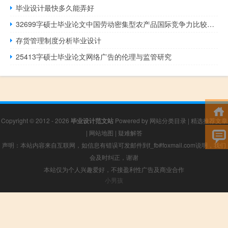
毕业设计最快多久能弄好
32699字硕士毕业论文中国劳动密集型农产品国际竞争力比较研究
存货管理制度分析毕业设计
25413字硕士毕业论文网络广告的伦理与监管研究
Copyright © 2012 - 2026
毕业设计范文站
Powered by
网站分类目录
|
精选推荐文章
|
网站地图
|
疑难解答
声明：本站内容来自互联网，如信息有错误可发邮件到f_fb#foxmail.com说明，我们
会及时纠正，谢谢
本站仅为个人兴趣爱好，不接盈利性广告及商业合作
小男孩