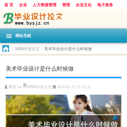
首 页
企业
人力资源管理
管理
企业文化
电子政务
数据
旅游
项目
浅谈
发展
网站导航
>
MBA毕业论文
>
美术毕业设计是什么时候做
美术毕业设计是什么时候做
MBA毕业论文
网友:
lsb
2024-02-25 21:33:32