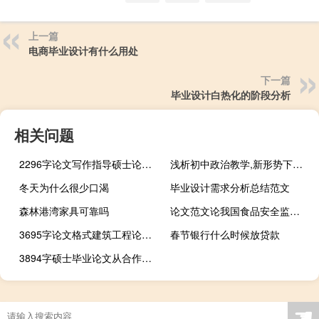
上一篇
电商毕业设计有什么用处
下一篇
毕业设计白热化的阶段分析
相关问题
2296字论文写作指导硕士论文考试和论文权重考试中的常见问题
浅析初中政治教学,新形势下如何上好初中政治课
冬天为什么很少口渴
毕业设计需求分析总结范文
森林港湾家具可靠吗
论文范文论我国食品安全监管体系
3695字论文格式建筑工程论文大纲
春节银行什么时候放贷款
3894字硕士毕业论文从合作原则和礼貌原则看奇怪插曲的语用分析
☚