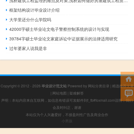
浅析建筑工程监理的难点及对策,浅析如何做好房屋建筑工程质量监督工作
框架结构设计毕业设计介绍
大学里还分什么学院吗
42000字硕士毕业论文电子警察控制系统的设计与实现
39784字硕士毕业论文家庭诉讼中证据展示的法律适用研究
过年婆家人说我是非
Copyright © 2012 - 2026
毕业设计范文站
Powered by
网站分类目录
|
精选推荐文章
|
网站地图
|
疑难解答
声明：本站内容来自互联网，如信息有错误可发邮件到f_fb#foxmail.com说明，我们
会及时纠正，谢谢
本站仅为个人兴趣爱好，不接盈利性广告及商业合作
小男孩