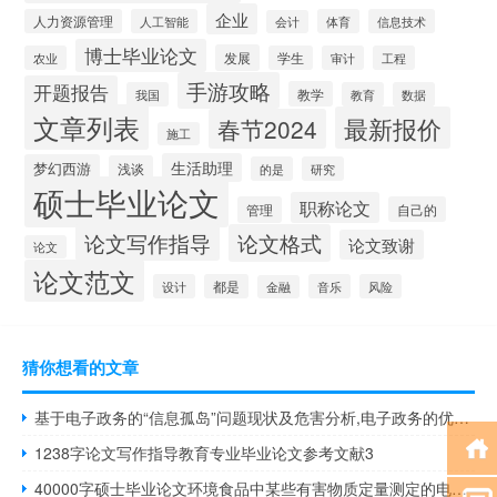
企业
人力资源管理
人工智能
体育
信息技术
会计
博士毕业论文
发展
农业
学生
审计
工程
手游攻略
开题报告
教学
我国
教育
数据
文章列表
最新报价
春节2024
施工
生活助理
梦幻西游
浅谈
的是
研究
硕士毕业论文
职称论文
管理
自己的
论文写作指导
论文格式
论文致谢
论文
论文范文
设计
都是
音乐
风险
金融
猜你想看的文章
基于电子政务的“信息孤岛”问题现状及危害分析,电子政务的优势和劣势是什么？
1238字论文写作指导教育专业毕业论文参考文献3
40000字硕士毕业论文环境食品中某些有害物质定量测定的电分析化学及其计量学