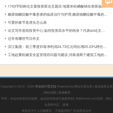
1743字职称论文畜牧兽医论文题目:地塞米松磷酸钠在兽医临床中的应用
糖尿病酮症酸中毒患者的临床治疗与护理,糖尿病酮症酸中毒的主要护理措施
可爱的春节老虎头怎么画
论文写作造纸投资中心:如何投资高水平的纸张？代表sci论文发表sci论文的几点建议
过年有哪些节日作文
滨江集团：前三季度归母净利润24.73亿元同比增20.23%聘任张洪力为新总裁余忠祥辞任执行总裁
工地起重机械安全监管现存问题与建议,河南省两个建筑工地的起重机械检验什么时候不再回到质量技术上来了...
Copyright © 2012 - 2026
毕业设计范文站
Powered by
网站分类目录
|
精选推荐文章
|
网站地图
|
疑难解答
声明：本站内容来自互联网，如信息有错误可发邮件到f_fb#foxmail.com说明，我们
会及时纠正，谢谢
本站仅为个人兴趣爱好，不接盈利性广告及商业合作