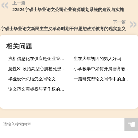
上一篇
22524字硕士毕业论文公司企业资源规划系统的建设与实施
下一篇
784字硕士毕业论文新民主主义革命时期干部思想政治教育的现实意义
相关问题
浅析信息化在供应链企业管理中的运用,企业如何实现供应链管理
生在大年初四的男人好吗
急性ST段抬高型心肌梗死患者使用PCI治疗的效果研究,急性心肌梗死可以进行pci吗
小学教学中如何开展德育教育,如何在小学开展德育教育
毕业设计总结怎么写论文
一篇研究型论文写作中的通病,撰写本文有哪些研究方法和手段？
论文范文商标权与著作权的冲突
☚