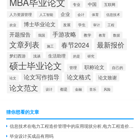
MBA毕业论文
中国
专业
互联网
企业
人力资源管理
人工智能
体育
信息技术
会计
博士毕业论文
发展
农业
学生
审计
工程
手游攻略
开题报告
教学
我国
教育
数据
文章列表
最新报价
春节2024
施工
生活助理
梦幻西游
浅谈
的是
研究
硕士毕业论文
职称论文
管理
自己的
论文写作指导
论文格式
论文致谢
论文
论文范文
设计
都是
音乐
风险
金融
猜你想看的文章
信息技术在电力工程造价管理中的应用现状分析,电力工程造价定额管理中心站(2011)5号文件
毕业设计买成品有用吗