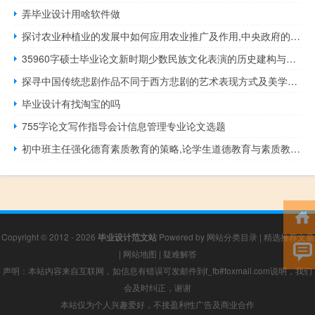
弄毕业设计用啥软件做
探讨农业种植业的发展中如何应用农业推广及作用,中央政府的农村农业计划& # 16636；邮政政策
35960字硕士毕业论文新时期少数民族文化表演的历史建构与叙事
探寻中国传统悲剧作品不同于西方悲剧的艺术表现方式及美学根源,中西悲剧的异同
毕业设计有找淘宝的吗
755字论文写作指导会计信息管理专业论文选题
初中班主任强化德育素质教育的策略,论学生道德教育与素质教育的关系
Copyright © 2012 - 2026
毕业设计范文站
Powered by
网站分类目录
|
精选推荐文章
|
网站地图
|
疑难解答
声明：本站内容来自互联网，如信息有错误可发邮件到f_fb#foxmail.com说明，我们
会及时纠正，谢谢
本站仅为个人兴趣爱好，不接盈利性广告及商业合作