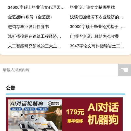
34600字硕士毕业论文心理因素对审计判断的影响分析
毕业设计论文文献哪里找
金艺媛ins账号（金艺媛）
浅谈低碳经济下农业经济的发展之路,材料1:农业经济的发展依赖于政策、科学和技术...
进销存毕业设计任务书
30000字硕士毕业论文基于_NET的清洗监督管理系统的描述与实现
浅析招投标在建筑工程经济管理中的作用, 简要介绍了我国目前建设项目招标管理的法律法规。
广州毕业设计总结怎么收费
人工智能研究领域的三大主流,人工智能的三个要素是什么
3947字论文写作指导岩土工程桩基专业硕士论文开题报告
☚
公告