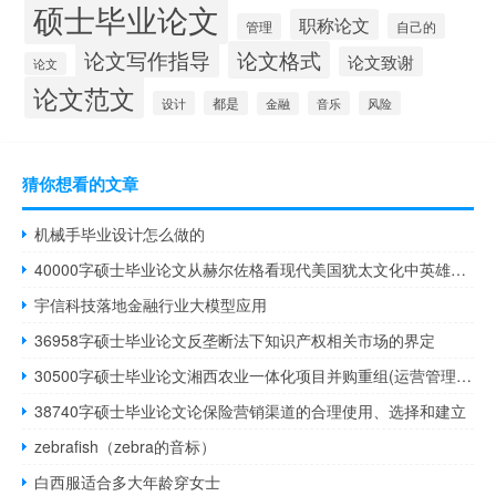
硕士毕业论文
职称论文
管理
自己的
论文写作指导
论文格式
论文致谢
论文
论文范文
设计
都是
音乐
风险
金融
猜你想看的文章
机械手毕业设计怎么做的
40000字硕士毕业论文从赫尔佐格看现代美国犹太文化中英雄的形象困境
宇信科技落地金融行业大模型应用
36958字硕士毕业论文反垄断法下知识产权相关市场的界定
30500字硕士毕业论文湘西农业一体化项目并购重组(运营管理)分析
38740字硕士毕业论文论保险营销渠道的合理使用、选择和建立
zebrafish（zebra的音标）
白西服适合多大年龄穿女士