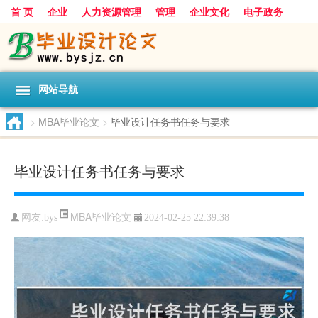
首 页
企业
人力资源管理
管理
企业文化
电子政务
数据
旅游
项目
浅谈
发展
网站导航
>
MBA毕业论文
>
毕业设计任务书任务与要求
毕业设计任务书任务与要求
MBA毕业论文
网友:
bys
2024-02-25 22:39:38