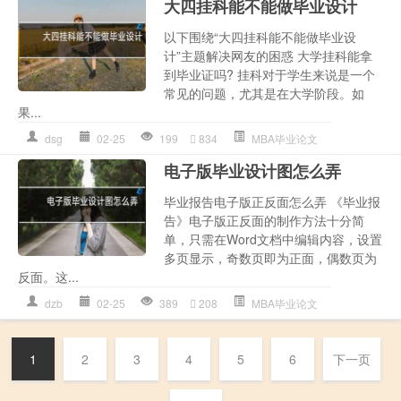
大四挂科能不能做毕业设计
以下围绕“大四挂科能不能做毕业设
计”主题解决网友的困惑 大学挂科能拿
到毕业证吗? 挂科对于学生来说是一个
常见的问题，尤其是在大学阶段。如
果...
dsg
02-25
199
834
MBA毕业论文
电子版毕业设计图怎么弄
毕业报告电子版正反面怎么弄 《毕业报
告》电子版正反面的制作方法十分简
单，只需在Word文档中编辑内容，设置
多页显示，奇数页即为正面，偶数页为
反面。这...
dzb
02-25
389
208
MBA毕业论文
1
2
3
4
5
6
下一页