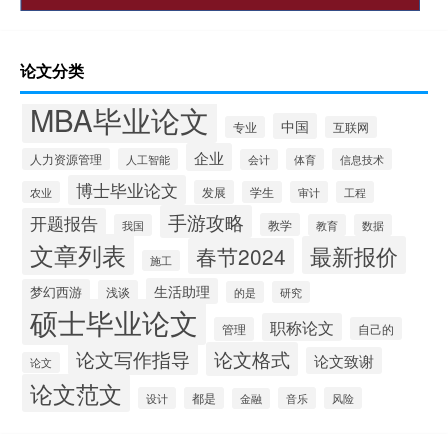
论文分类
MBA毕业论文
中国
专业
互联网
企业
人力资源管理
人工智能
体育
信息技术
会计
博士毕业论文
发展
农业
学生
审计
工程
手游攻略
开题报告
教学
我国
教育
数据
文章列表
最新报价
春节2024
施工
生活助理
梦幻西游
浅谈
的是
研究
硕士毕业论文
职称论文
管理
自己的
论文写作指导
论文格式
论文致谢
论文
论文范文
设计
都是
音乐
风险
金融