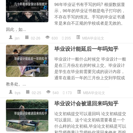
96年毕业证书有手写的吗? 根据数据显
示，96年的毕业证书都是电子打印的，
不存在手写的情况。手写的毕业证书通
常是来自不正规的学校或者是无效的。
因此，如...
jsn
02-26
630
205
MBA毕业论文
毕业设计能延后一年吗知乎
毕业设计一般什么时候交 毕业设计一般
是在三月份左右的时候上交。毕业设计
是学生在毕业前需要完成的设计内容，
通常在最后一年的三月份上交到学院或
教务处。...
bys
02-25
540
173
MBA毕业论文
毕业设计会被退回来吗知乎
论文初稿提交可以退回吗 论文初稿提交
可以退回。这个论文初稿需要看是一个
什么样的论文初稿,毕业论文初稿是可以
和导师商量让导师给你退回来修改,而投