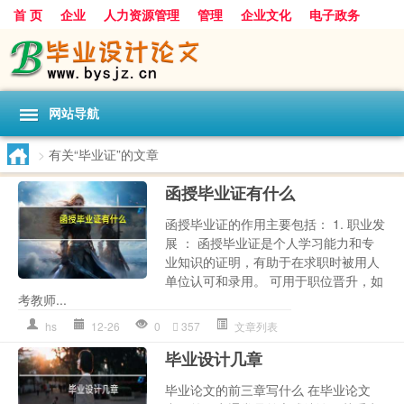
首 页
企业
人力资源管理
管理
企业文化
电子政务
数据
旅游
项目
浅谈
发展
网站导航
>
有关“毕业证”的文章
函授毕业证有什么
函授毕业证的作用主要包括： 1. 职业发
展 ： 函授毕业证是个人学习能力和专
业知识的证明，有助于在求职时被用人
单位认可和录用。 可用于职位晋升，如
考教师...
hs
12-26
0
357
文章列表
毕业设计几章
毕业论文的前三章写什么 在毕业论文