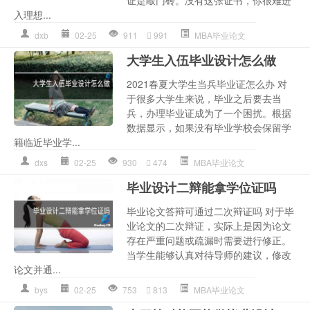
证是敲门砖。没有这张证书，你很难进
入理想...
dxb
02-25
911
991
MBA毕业论文
大学生入伍毕业设计怎么做
2021春夏大学生当兵毕业证怎么办 对
于很多大学生来说，毕业之后要去当
兵，办理毕业证成为了一个困扰。根据
数据显示，如果没有毕业学校会保留学
籍临近毕业学...
dxs
02-25
930
474
MBA毕业论文
毕业设计二辩能拿学位证吗
毕业论文答辩可通过二次辩证吗 对于毕
业论文的二次辩证，实际上是因为论文
存在严重问题或疏漏时需要进行修正。
当学生能够认真对待导师的建议，修改
论文并通...
bys
02-25
753
813
MBA毕业论文