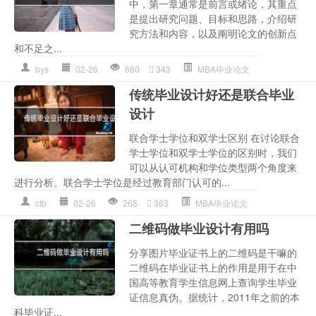
中，第一章通常是前言或绪论，其重点
是提出研究问题、目标和思路，介绍研
究方法和内容，以及阐明论文的创新点
和不足之...
bys
02-26
680
343
MBA毕业论文
传统毕业设计好还是联合毕业
设计
联合学士学位和双学士区别 在讨论联合
学士学位和双学士学位的区别时，我们
可以从认可机构和学位类型两个角度来
进行分析。联合学士学位是经过教育部门认可的...
ctb
02-26
268
363
MBA毕业论文
二维码做毕业设计有用吗
分享图片毕业证书上的二维码是干嘛的
二维码在毕业证书上的作用是用于在中
国高等教育学生信息网上查询学生毕业
证信息真伪。据统计，2011年之前的本
科毕业证...