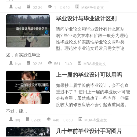
ewl
02-26
1
640
MBA毕业论文
毕业设计与毕业设计区别
请问毕业论文和毕业设计有什么区别
啊? 毕业论文在本科阶段一般分为理论
性毕业论文和实践性毕业论文两种类
型。理论性毕业论文通常只需文字论
述，而实践性毕业...
bys
02-26
561
40
MBA毕业论文
上一届的毕业设计可以用吗
如果抄上届学长的毕业设计，会不会查
重过不了？ 使用上一届的毕业设计可能
会被查重，虽然修改了一些内容，但幅
度较大的修改应该不会引起查重问题。
不过，建...
syj
02-26
448
850
MBA毕业论文
几十年前毕业设计手写图片