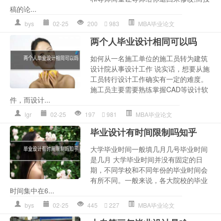
稿的论...
bys
02-25
200
983
MBA毕业论文
两个人毕业设计相同可以吗
如何从一名施工单位的施工员转为建筑
设计院从事设计工作 说实话，想要从施
工员转行设计工作确实有一定的难度。
施工员主要需要熟练掌握CAD等设计软
件，而设计...
lgr
02-25
197
981
MBA毕业论文
毕业设计有时间限制吗知乎
大学毕业时间一般填几月几号毕业时间
是几月 大学毕业时间并没有固定的日
期，不同学校和不同年份的毕业时间会
有所不同。一般来说，各大院校的毕业
时间集中在6...
bys
02-25
445
227
MBA毕业论文