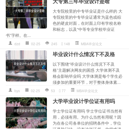
大专第三年毕业设计是啥
大专院校里的中专毕业证是什么样的 大
专院校里的中专毕业证通常为蓝色或棕
色的硬皮封面，在封面上印有学校名称
和标志，以及“中等专业学校毕业证
书”字样。在...
dzd
02-25
245
148
MBA毕业论文
毕业设计什么情况下不及格
以下围绕“毕业设计什么情况下不及
格”主题解决网友的困惑 大学体测不及
格会影响毕业吗 大学体测是每个学生必
须参加的重要环节，对于整体身体素...
bys
02-25
53
77
MBA毕业论文
大学毕业设计学位证有用吗
学士学位证有用吗 学士学位证书当然有
用，必须有用。为什么当然有用呢？因
为在各公司各单位的招聘条件中，学位