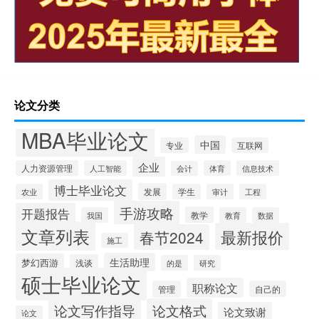
论文分类
MBA毕业论文
中国
专业
互联网
企业
人力资源管理
人工智能
体育
信息技术
会计
博士毕业论文
发展
农业
学生
审计
工程
手游攻略
开题报告
教学
我国
教育
数据
文章列表
最新报价
春节2024
施工
生活助理
梦幻西游
浅谈
的是
研究
硕士毕业论文
职称论文
管理
自己的
论文写作指导
论文格式
论文致谢
论文