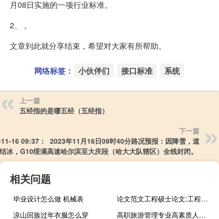
月08日实施的一项行业标准。
2、 。
文章到此就分享结束，希望对大家有所帮助。
网络标签：
小伙伴们
接口标准
系统
上一篇
五经指的是哪五经（五经指）
下一篇
3-11-16 09:37： 2023年11月16日09时40分路况预报：因降雪，道
结冰，G10绥满高速哈尔滨至大庆段（哈大大队辖区）全线封闭。 ​​​
相关问题
毕业设计怎么做 机械表
论文范文工程硕士论文:工程硕士论文的基本要求
凉山回族过年衣服怎么穿
高职旅游管理专业高素质人才培养的保障体系构建,如何培养高素质人才？