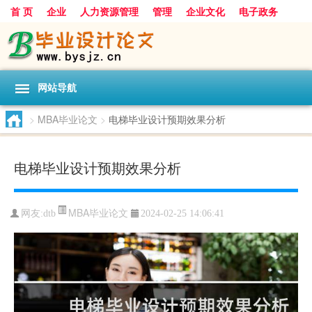
首 页
企业
人力资源管理
管理
企业文化
电子政务
数据
旅游
项目
浅谈
发展
网站导航
>
MBA毕业论文
>
电梯毕业设计预期效果分析
电梯毕业设计预期效果分析
MBA毕业论文
网友:
dtb
2024-02-25 14:06:41