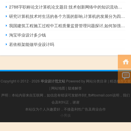
2788字职称论文计算机论文题目:技术创新网络中的知识流动过程研究
研究计算机技术对生活的各个方面的影响,计算机的发展分为四个阶段，每个阶段的特点是...
我国建筑工程施工过程中工程质量监督管理问题探讨,如何加强建筑施工质量管理
淘宝毕业设计多少钱
若依框架能做毕业设计吗
Copyright © 2012 - 2026
毕业设计范文站
Powered by
网站分类目录
|
精选推荐文章
|
网站地图
|
疑难解答
声明：本站内容来自互联网，如信息有错误可发邮件到f_fb#foxmail.com说明，我们
会及时纠正，谢谢
本站仅为个人兴趣爱好，不接盈利性广告及商业合作
小男孩