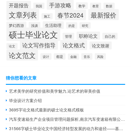
手游攻略
开题报告
教学
我国
教育
数据
文章列表
最新报价
春节2024
施工
生活助理
梦幻西游
浅谈
的是
研究
硕士毕业论文
职称论文
管理
自己的
论文写作指导
论文格式
论文致谢
论文
论文范文
设计
都是
音乐
风险
金融
猜你想看的文章
艺术美学的研究价值和美学魅力,论艺术的审美价值
毕业设计方案介绍
3695字论文格式最新的硕士论文格式模板
汽车变速箱生产企业项目管理问题探析,南京汽车变速箱有限公司怎么样？
31566字硕士毕业论文中国经济转型发展的动力和途径——基于国际贸易和资源配置效率的分析