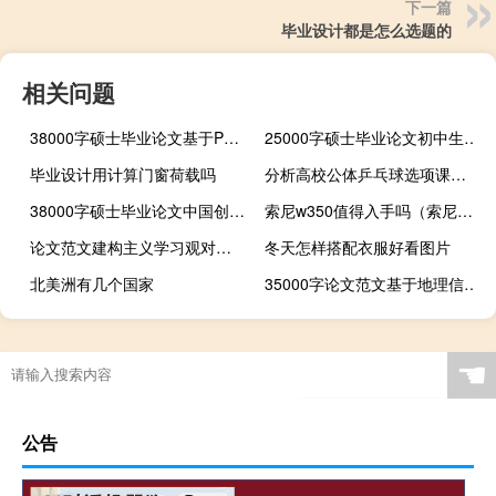
下一篇
毕业设计都是怎么选题的
相关问题
38000字硕士毕业论文基于Petri网的电力障碍分析系统的构建与实现
25000字硕士毕业论文初中生心理需求研究
毕业设计用计算门窗荷载吗
分析高校公体乒乓球选项课的分层教学方案及效果,在你看来，你是如何设置学校课程的？你觉得呢...
38000字硕士毕业论文中国创业板市场财务状况的案例研究
索尼w350值得入手吗（索尼w350(索尼w350参数)）
论文范文建构主义学习观对成人教育的影响
冬天怎样搭配衣服好看图片
北美洲有几个国家
35000字论文范文基于地理信息系统的学生个人信息查询与更新系统的研究与实现
☚
公告