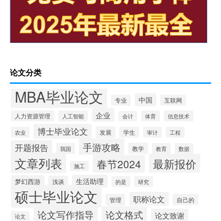
论文分类
MBA毕业论文
中国
专业
互联网
企业
人力资源管理
人工智能
体育
信息技术
会计
博士毕业论文
发展
农业
学生
审计
工程
手游攻略
开题报告
教学
我国
教育
数据
文章列表
最新报价
春节2024
施工
生活助理
梦幻西游
浅谈
的是
研究
硕士毕业论文
职称论文
管理
自己的
论文写作指导
论文格式
论文致谢
论文