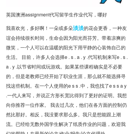
英国澳洲assignment代写留学生作业代写，哪好
淡淡
我喜欢光，多好啊！一朵或多朵
的花会更香，一种友
谊会持续很长时间，生命会因为阳光而芬芳。带着凉爽的
微笑，一个人可以在温暖的阳光下用平静的心装饰自己的
生活。 目前，许多人会选择e . s . a . y .代写机制来写e . s .
a . y .以节省时间或玩游戏。如果某些课程确实是不必要
的，但是老教师已经开始了职业生涯，那么就不能选择寻
找这些机制。在一个人使用的e s s .中，我也找了e s s a y
.一代人来写，并说正方形长宽比得到了更好的证明。我想
向你推荐一位作家。 我去过几次，他们在各方面的控制仍
然比那好。相反，我没要求那么多。我只是想能跟上潮
流。已经给无数外国学生解决了纸质作业的问题，欢迎我
们的帮助！在最新的论文/作业/报告/论文代理处