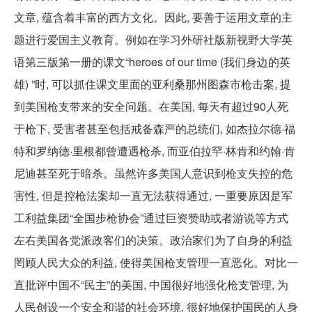
文章, 蕴含着丰富的西方文化。因此, 要善于运用文章的主
题进行爱国主义教育。例如在学习外研社版新视野大学英
语第三版第一册的课文“heroes of our time (我们身边的英
雄) ”时, 可以抓住课文里面的亚利桑那州图森市枪击案, 提
到美国枪支带来的安全问题。在美国, 每天有超过90人死
于枪下, 受害者甚至包括戒备森严的总统们, 如杰拉尔德·福
特和罗纳德·里根都曾遭遇枪杀, 而亚伯拉罕·林肯和约翰·肯
尼迪甚至死于暗杀。虽然许多美国人意识到枪支失控的危
害性, 但是控枪法案却一直无法获得通过, 一重要原因是军
工利益集团“全国步枪协会”通过巨资赞助或者游说等方式
左右美国各党派政客们的决策。政治家们为了自身的利益
罔顾人民大众的利益, 使得美国枪支管理一直恶化。对比一
直批评中国不“民主”的美国, 中国很好地强化枪支管理, 为
人民创设一个安全和谐的社会环境, 很好地保护国民的人身