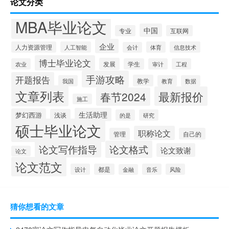
论文分类
MBA毕业论文
中国
专业
互联网
企业
人力资源管理
人工智能
体育
信息技术
会计
博士毕业论文
发展
农业
学生
审计
工程
手游攻略
开题报告
教学
我国
教育
数据
文章列表
最新报价
春节2024
施工
生活助理
梦幻西游
浅谈
的是
研究
硕士毕业论文
职称论文
管理
自己的
论文写作指导
论文格式
论文致谢
论文
论文范文
设计
都是
音乐
风险
金融
猜你想看的文章