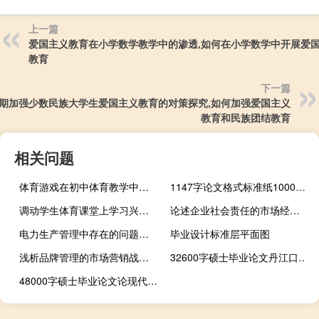
上一篇
爱国主义教育在小学数学教学中的渗透,如何在小学数学中开展爱
教育
下一篇
期加强少数民族大学生爱国主义教育的对策探究,如何加强爱国主义
教育和民族团结教育
相关问题
体育游戏在初中体育教学中的运用,体育游戏在体育教学中应用的研究内容是什么
1147字论文格式标准纸1000字格式
调动学生体育课堂上学习兴趣的技巧,体育教学中激发学生学习兴趣的几种方法
论述企业社会责任的市场经济研究,有企业环境社会责任的概念吗？如果是这样，它与企业有关...
电力生产管理中存在的问题及优化措施,中国电力生产模式存在哪些问题
毕业设计标准层平面图
浅析品牌管理的市场营销战略,营销与哪些主题相关
32600字硕士毕业论文丹江口库区(河南段)农业面源污染研究
48000字硕士毕业论文论现代马克思和谐哲学的发展趋势