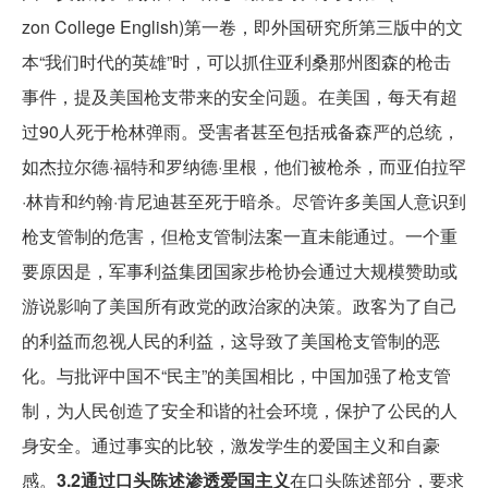
zon College English)第一卷，即外国研究所第三版中的文
本“我们时代的英雄”时，可以抓住亚利桑那州图森的枪击
事件，提及美国枪支带来的安全问题。在美国，每天有超
过90人死于枪林弹雨。受害者甚至包括戒备森严的总统，
如杰拉尔德·福特和罗纳德·里根，他们被枪杀，而亚伯拉罕
·林肯和约翰·肯尼迪甚至死于暗杀。尽管许多美国人意识到
枪支管制的危害，但枪支管制法案一直未能通过。一个重
要原因是，军事利益集团国家步枪协会通过大规模赞助或
游说影响了美国所有政党的政治家的决策。政客为了自己
的利益而忽视人民的利益，这导致了美国枪支管制的恶
化。与批评中国不“民主”的美国相比，中国加强了枪支管
制，为人民创造了安全和谐的社会环境，保护了公民的人
身安全。通过事实的比较，激发学生的爱国主义和自豪
感。
3.2通过口头陈述渗透爱国主义
在口头陈述部分，要求