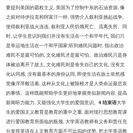
要提到美国的霸权主义, 美国为了控制中东的石油资源, 像
之前对待伊拉克和阿富汗一样, 强势介入叙利亚挑起战争,
使得叙利亚战火连连, 叙利亚人民饥饿死亡、流离失所。同
时, 让学生意识到我们并没有生活在一个和平年代, 我们只
是幸运地生活在一个和平国家;听到难民问题时, 指出政治
难民不是最可怕的, 文化难民才是最可怕。政治难民只是身
体被迫离开了故土, 文化难民则是丧失自己的文化, 没有文
化认同感, 没有最基本的身份认同, 即使生活在故土依然感
觉像浮萍般活着, 这种从文化上被除根才是人类命运最悲哀
的事情。这样既能帮助学生更好地掌握类似新闻内容, 提高
新闻听力能力, 又能强化大学生的爱国意识。
4 结束语
大学
生的爱国主义教育是教育的重中之重, 面对现行思想教育课
进行爱国教育所面临的瓶颈, 大学英语教师有义务和责任充
分发挥英语在人文教育方面不可比拟的优势, 把大学英语教