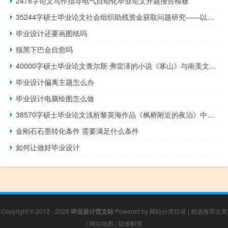
2478字论文写作指导电气自动化毕业论文开题报告模板
35244字硕士毕业论文社会组织助残资金获取问题研究——以深圳市为例
毕业设计还要画图纸吗
猫黑下巴会自愈吗
40000字硕士毕业论文查尔斯·弗雷泽的小说《寒山》与南美文学传统
毕业设计偏离主题怎么办
毕业设计电脑绘图怎么做
38570字硕士毕业论文浅析黎英海作品《枫桥附近的夜泊》中的“情感”和“声音”
金刚石石墨转化条件 需要满足什么条件
如何让做好毕业设计
Copyright © 2012 - 2026
毕业设计范文站
Powered by
网站分类目录
|
精选推荐文章
|
网站地图
|
疑难解答