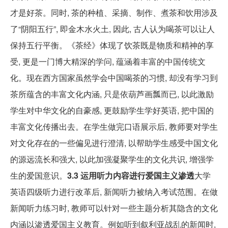
才是好茶。同时, 茶的种植、采摘、制作、煮茶和饮用涉及
了“阴阳五行”, 即金木水火土, 因此, 古人认为喝茶可以让人
保持五行平衡。《茶经》体现了饮茶既是物质和精神的享
受, 更是一门博大精深的学问, 蕴涵着丰富的中国传统文
化。现在西方国家虽然学会中国喝茶的习惯, 却没有学习到
茶所蕴含的丰富文化内涵, 只是依葫芦画瓢而已, 以此激励
学生对中华文化的自豪感, 更鼓励学生学好英语, 把中国的
丰富文化传播出去。在学生做完口语展示后, 教师要对学生
对文化存在的一些偏见进行澄清, 以帮助学生感受中国文化
的源远流长和强大, 以此加强凝聚学生的文化共识, 增强学
生的爱国意识。
3.3 运用听力内容进行爱国主义渗透
大学
英语四级听力进行改革后, 新闻听力被纳入考试范围。在做
新闻听力练习时, 教师可以针对一些主题分析其隐含的文化
内涵以渗透爱国主义教育。例如听到叙利亚战乱的新闻时,